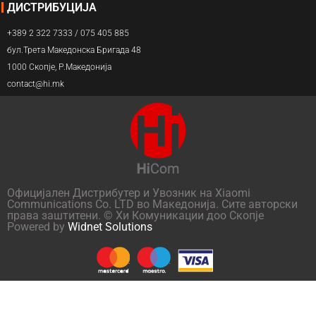
ДИСТРИБУЦИЈА
+389 2 322 7333 / 075 405 885
бул.Трета Македонска Бригада 48
1000 Скопје, Р.Македонија
contact@hi.mk
Официјален Дистрибутер и Увозник на Xiaomi
Communications Co. LTD во Македонија. Сите авторски
права заштитени. © Хи Комуникации доо Скопје
Powered by
Widnet Solutions