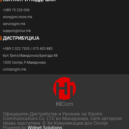
+389 75 226 006
store@mi-store.mk
service@hi.mk
support@miui.mk
ДИСТРИБУЦИЈА
+389 2 322 7333 / 075 405 885
бул.Трета Македонска Бригада 48
1000 Скопје, Р.Македонија
contact@hi.mk
Официјален Дистрибутер и Увозник на Xiaomi
Communications Co. LTD во Македонија. Сите авторски
права заштитени. © Хи Комуникации доо Скопје
Powered by
Widnet Solutions