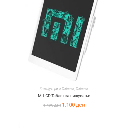
Компјутери и Таблети
,
Таблети
Mi LCD Таблет за пишување
1.100
ден
1.490
ден