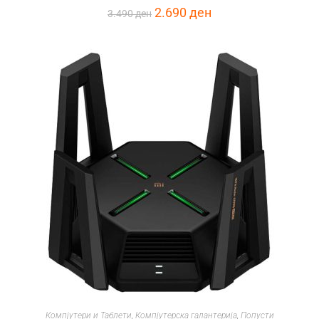
2.690
ден
3.490
ден
Компјутери и Таблети
,
Компјутерска галантерија
,
Попусти