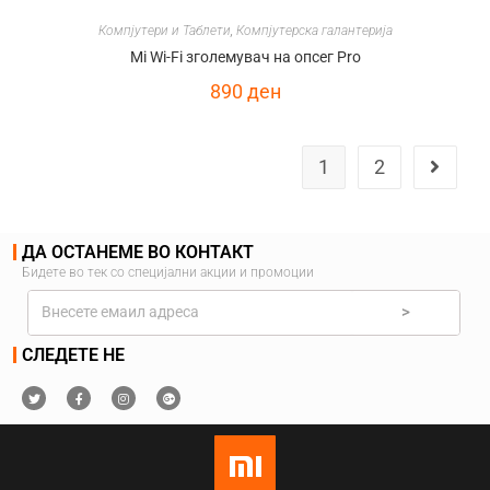
Компјутери и Таблети
,
Компјутерска галантерија
Mi Wi-Fi зголемувач на опсег Pro
890
ден
1
2
ДА ОСТАНЕМЕ ВО КОНТАКТ
Бидете во тек со специјални акции и промоции
>
СЛЕДЕТЕ НЕ