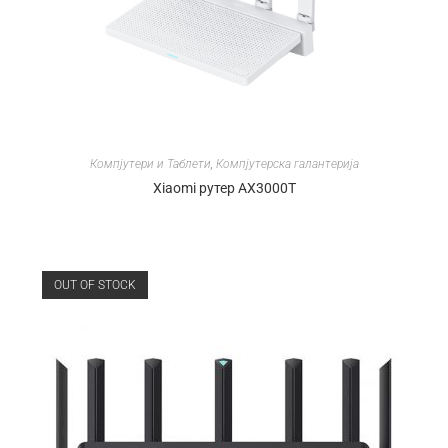
Компјутери и Таблети
,
Компјутерска галантерија
Xiaomi рутер AX3000T
OUT OF STOCK