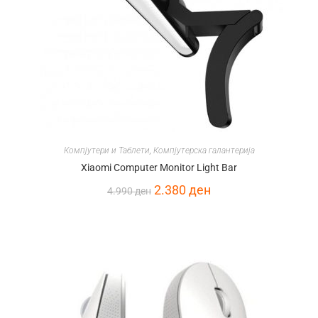
Компјутери и Таблети
,
Компјутерска галантерија
Xiaomi Computer Monitor Light Bar
2.380
ден
4.990
ден