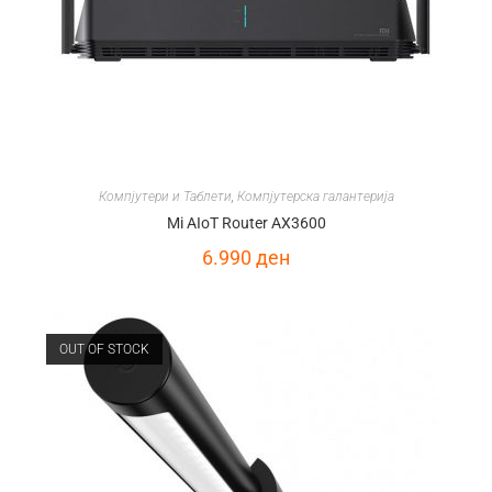
Компјутери и Таблети
,
Компјутерска галантерија
Mi AIoT Router AX3600
6.990
ден
OUT OF STOCK