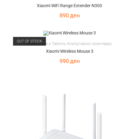
Xiaomi WiFi Range Extender N300
890
ден
OUT OF STOCK
Компјутери и Таблети
,
Компјутерска галантерија
Xiaomi Wireless Mouse 3
990
ден