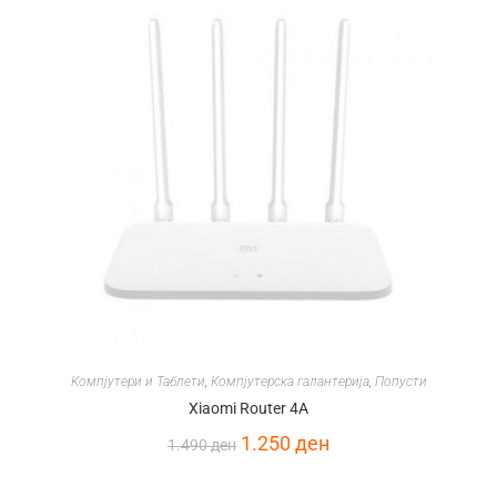
Компјутери и Таблети
,
Компјутерска галантерија
,
Попусти
Xiaomi Router 4A
1.250
ден
1.490
ден