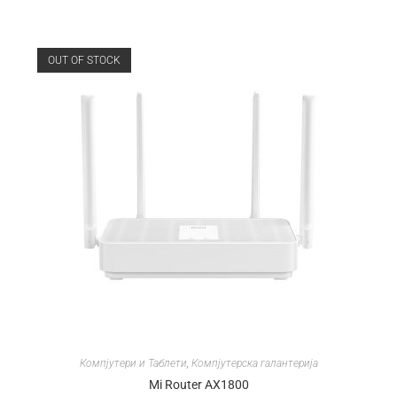
OUT OF STOCK
Компјутери и Таблети
,
Компјутерска галантерија
Mi Router AX1800