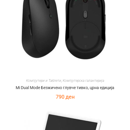
Компјутери и Таблети
,
Компјутерска галантерија
Mi Dual Mode Безжичено глувче тивко, црна едиција
790
ден