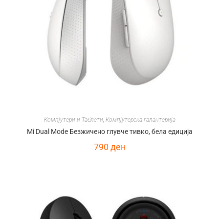
Компјутери и Таблети
,
Компјутерска галантерија
Mi Dual Mode Безжичено глувче тивко, бела едиција
790
ден