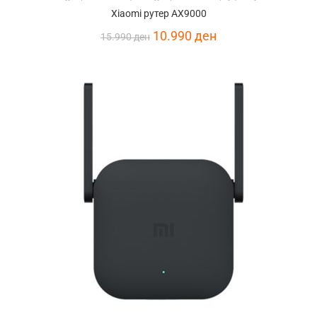
Xiaomi рутер AX9000
10.990
ден
15.990
ден