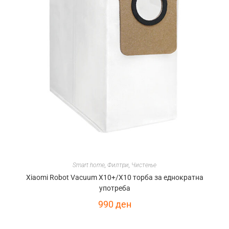
Smart home
,
Филтри
,
Чистење
Xiaomi Robot Vacuum X10+/X10 торба за еднократна
употреба
990
ден