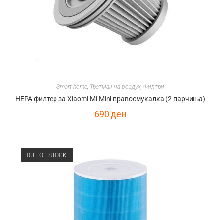
Smart home
,
Третман на воздух
,
Филтри
HEPA филтер за Xiaomi Mi Mini правосмукалка (2 парчиња)
690
ден
OUT OF STOCK