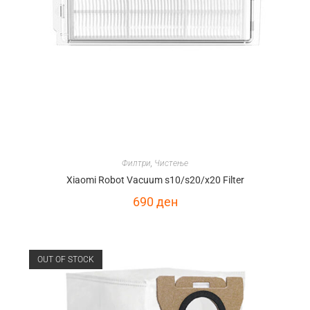
Филтри
,
Чистење
Xiaomi Robot Vacuum s10/s20/x20 Filter
690
ден
OUT OF STOCK