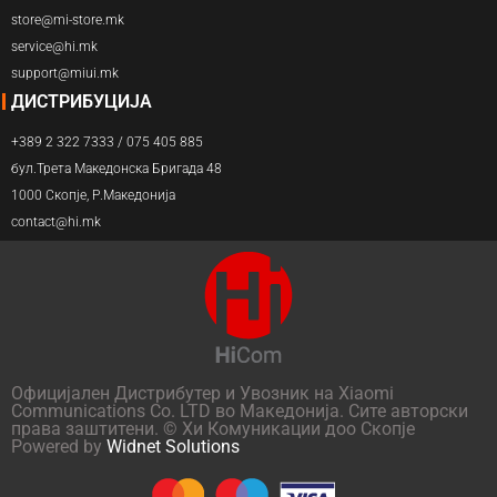
store@mi-store.mk
service@hi.mk
support@miui.mk
ДИСТРИБУЦИЈА
+389 2 322 7333 / 075 405 885
бул.Трета Македонска Бригада 48
1000 Скопје, Р.Македонија
contact@hi.mk
Официјален Дистрибутер и Увозник на Xiaomi
Communications Co. LTD во Македонија. Сите авторски
права заштитени. © Хи Комуникации доо Скопје
Powered by
Widnet Solutions