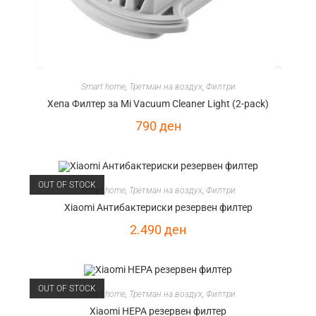
Smart home
,
Третман на воздух
,
Филтри
Хепа Филтер за Mi Vacuum Cleaner Light (2-pack)
790
ден
OUT OF STOCK
Smart home
,
Третман на воздух
,
Филтри
Xiaomi Антибактериски резервен филтер
2.490
ден
OUT OF STOCK
Smart home
,
Третман на воздух
,
Филтри
Xiaomi HEPA резервен филтер