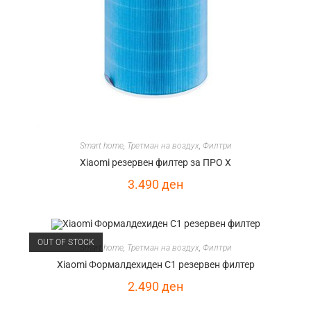
Smart home
,
Третман на воздух
,
Филтри
Xiaomi резервен филтер за ПРО Х
3.490
ден
OUT OF STOCK
Smart home
,
Третман на воздух
,
Филтри
Xiaomi Формалдехиден С1 резервен филтер
2.490
ден