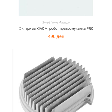
Smart home
,
Филтри
Филтри за XIAOMI робот правосмукалка PRO
490
ден