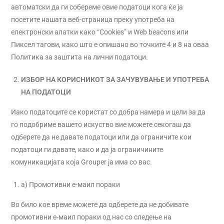
автоматски да ги собереме овие податоци кога ќе ја
посетите нашата веб-страница преку употреба на
електронски алатки како “Cookies” и Web beacons или
Пиксел тагови, како што е опишано во точките 4 и 8 на оваа
Политика за заштита на лични податоци.
ИЗБОР НА КОРИСНИКОТ ЗА ЗАЧУВУВАЊЕ И УПОТРЕБА
НА ПОДАТОЦИ
Иако податоците се користат со добра намера и цели за да
го подобриме вашето искуство вие можете секогаш да
одберете да не давате податоци или да ограничите кои
податоци ги давате, како и да ја ограничините
комуникацијата која Grouper ја има со вас.
a) Промотивни е-маил пораки
Во било кое време можете да одберете да не добивате
промотивни е-маил пораки од нас со следење на