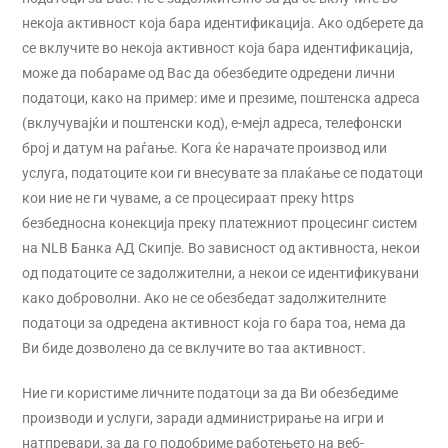
некоја активност која бара идентификација. Ако одберете да
се вклучите во некоја активност која бара идентификација,
може да побараме од Вас да обезбедите одредени лични
податоци, како на пример: име и презиме, поштенска адреса
(вклучувајќи и поштенски код), е-мејл адреса, телефонски
број и датум на раѓање. Кога ќе нарачате производ или
услуга, податоците кои ги внесувате за плаќање се податоци
кои ние не ги чуваме, а се процесираат преку https
безбедносна конекција преку платежниот процесинг систем
на NLB Банка АД Скипје. Во зависност од активноста, некои
од податоците се задолжителни, а некои се идентификувани
како доброволни. Ако не се обезбедат задолжителните
податоци за одредена активност која го бара тоа, нема да
Ви биде дозволено да се вклучите во таа активност.
Ние ги користиме личните податоци за да Ви обезбедиме
производи и услуги, заради администрирање на игри и
натпревари, за да го подобриме работењето на веб-