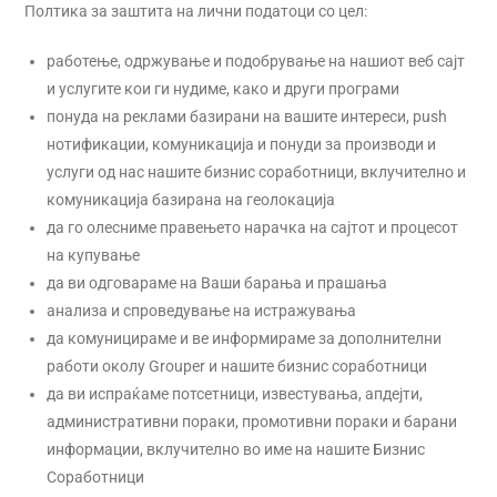
Полтика за заштита на лични податоци со цел:
работење, одржување и подобрување на нашиот веб сајт
и услугите кои ги нудиме, како и други програми
понуда на реклами базирани на вашите интереси, push
нотификации, комуникација и понуди за производи и
услуги од нас нашите бизнис соработници, вклучително и
комуникација базирана на геолокација
да го олесниме правењето нарачка на сајтот и процесот
на купување
да ви одговараме на Ваши барања и прашања
анализа и спроведување на истражувања
да комуницираме и ве информираме за дополнителни
работи околу Grouper и нашите бизнис соработници
да ви испраќаме потсетници, известувања, апдејти,
административни пораки, промотивни пораки и барани
информации, вклучително во име на нашите Бизнис
Соработници