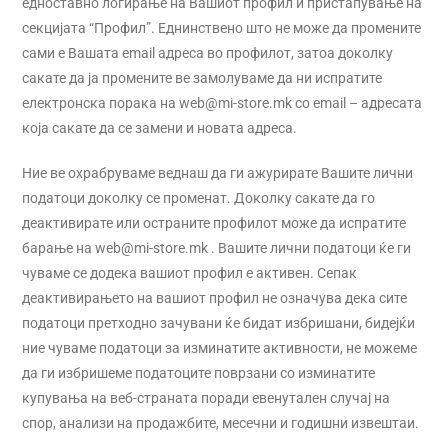
едноставно логирање на Вашиот профил и пристапување на
секцијата “Профил”. Еднинствено што не може да промените
сами е Вашата email адреса во профилот, затоа доколку
сакате да ја промените ве замолуваме да ни испратите
електронска порака на web@mi-store.mk со email – адресата
која сакате да се замени и новата адреса.
Ние ве охрабруваме веднаш да ги ажурирате Вашите лични
податоци доколку се променат. Доколку сакате да го
деактивирате или остраните профилот може да испратите
барање на web@mi-store.mk . Вашите лични податоци ќе ги
чуваме се додека вашиот профил е активен. Сепак
деактивирањето на вашиот профил не означува дека сите
податоци претходно зачувани ќе бидат избришани, бидејќи
ние чуваме податоци за изминатите активности, не можеме
да ги избришеме податоците поврзани со изминатите
купувања на веб-страната поради евенутален случај на
спор, анализи на продажбите, месечни и годишни извештаи.