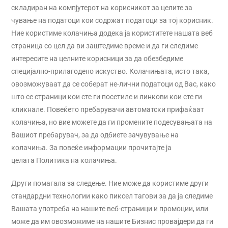
складиран на компјутерот на корисникот за целите за
чување на податоци кои содржат податоци за тој корисник.
Ние користиме колачиња додека ја користитете нашата веб
страница со цел да ви заштедиме време и да ги следиме
интересите на целните корисници за да обезбедиме
специјално-прилагодено искуство. Колачињата, исто така,
овозможуваат да се соберат не-лични податоци од Вас, како
што се страници кои сте ги посетиле и линкови кои сте ги
кликнале. Повеќето пребарувачи автоматски прифаќаат
колачиња, но вие можете да ги промените подесувањата на
Вашиот пребарувач, за да одбиете зачувување на
колачиња. За повеќе информации прочитајте ја
целата Политика на колачиња.
Други помагала за следење. Ние може да користиме други
стандардни технологии како пиксел тагови за да ја следиме
Вашата употреба на нашите веб-страници и промоции, или
може да им овозможиме на нашите Бизнис провајдери да ги