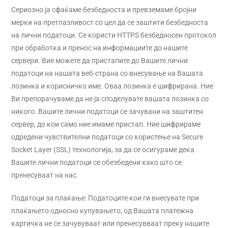
Сериозно ја сфаќаме безбедноста и превземаме бројни
мерки на претпазливост со цел да се заштити безбедноста
на лични податоци. Се користи HTTPS безбедносен протокол
при обработка и пренос на информациите до нашите
сервери. Вие можете да пристапите до Вашите лични
податоци на нашата веб-страна со внесување на Вашата
лозинка и корисничко име. Оваа лозинка е шифрирана. Ние
Ви препорачуваме да не ја споделувате вашата лозинка со
никого. Вашите лични податоци се зачувани на заштитен
сервер, до кои само ние имаме пристап. Ние шифрираме
одредени чувствителни податоци со користење на Secure
Socket Layer (SSL) технологија, за да се осигураме дека
Вашите лични податоци се обезбедени како што се
пренесуваат на нас.
Податоци за плаќање: Податоците кои ги внесувате при
плаќањето односно купувањето, од Вашата платежна
картичка не се зачувуваат или пренесувваат преку нашите