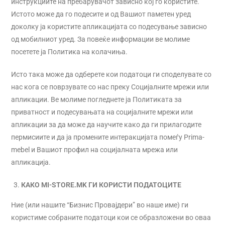
инструкциите на пребарувачот зависно кој го користите.
Истото може да го подесите и од Вашиот паметен уред
доколку ја користите апликацијата со подесување зависно
од мобилниот уред. За повеќе информации ве молиме
посетете ја Политика на колачиња.
Исто така може да одберете кои податоци ги споделувате со
нас кога се поврзувате со нас преку Социјалните мрежи или
апликации. Ве молиме погледнете ја Политиката за
приватност и подесувањата на социјалните мрежи или
апликации за да може да научите како да ги прилагодите
пермисиите и да ја промените интеракцијата помеѓу Prima-
mebel и Вашиот профил на социјалната мрежа или
апликација.
КАКО MI-STORE.MK ГИ КОРИСТИ ПОДАТОЦИТЕ
Ние (или нашите “Бизнис Провајдери” во наше име) ги
користиме собраните податоци кои се образложени во оваа