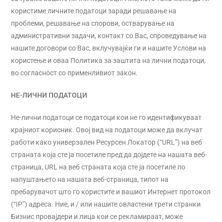
користиме личните податоци заради решавање на
проблеми, решавање на спорови, остварување на
административни задачи, контакт со Вас, спроведување на
нашите договори со Вас, вклучувајќи ги и нашите Услови на
користење и оваа Политика за заштита на лични податоци,
во согласност со применливиот закон.
НЕ-ЛИЧНИ ПОДАТОЦИ
Не-лични податоци се податоци кои не го идентификуваат
крајниот корисник. Овој вид на податоци може да вклучат
работи како универзален Ресурсен Локатор (“URL”) на веб
страната која сте ја посетиле пред да дојдете на нашата веб-
страница, URL на веб страната која сте ја посетиле по
напуштањето на нашата веб-страница, типот на
пребарувачот што го користите и вашиот Интернет протокол
(“IP”) адреса. Ние, и / или нашите овластени трети странки
Бизнис провајдери и лица кои се рекламираат, може