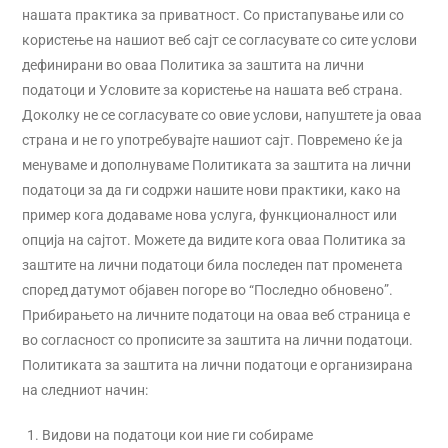
нашата практика за приватност. Со пристaпување или со
користење на нашиот веб сајт се согласувате со сите услови
дефинирани во оваа Политика за заштитa на лични
податоци и Условите за користење на нашата веб страна.
Доколку не се согласувате со овие услови, напуштете ја оваа
страна и не го употребувајте нашиот сајт. Повремено ќе ја
менуваме и дополнуваме Политиката за заштита на лични
податоци за да ги содржи нашите нови практики, како на
пример кога додаваме нова услуга, функционалност или
опција на сајтот. Можете да видите кога оваа Политика за
заштите на лични податоци била последен пат променета
според датумот објавен погоре во “Последно обновено”.
Прибирањето на личните податоци на оваа веб страница е
во согласност со прописите за заштита на лични податоци.
Политиката за заштитa на лични податоци е организирана
на следниот начин:
Видови на податоци кои ние ги собираме