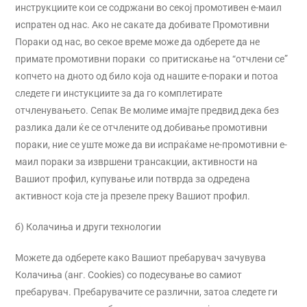
инструкциите кои се содржани во секој промотивен е-маил
испратен од нас. Ако не сакате да добивате Промотивни
Пораки од нас, во секое време може да одберете да не
примате промотивни пораки со притискање на “отчлени се”
копчето на дното од било која од нашите е-пораки и потоа
следете ги инстукциите за да го комплетирате
отчленувањето. Сепак Ве молиме имајте предвид дека без
разлика дали ќе се отчлените од добивање промотивни
пораки, ние се уште може да ви испраќаме не-промотивни е-
маил пораки за извршени трансакции, активности на
Вашиот профил, купување или потврда за одредена
активност која сте ја презеле преку Вашиот профил.
б) Колачиња и други технологии
Можете да одберете како Вашиот пребарувач зачувува
Колачиња (анг. Cookies) со подесување во самиот
пребарувач. Пребарувачите се различни, затоа следете ги