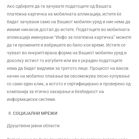
Ако одберете да ги зачувате податоците од Вашата
платежна картичка на мобилната апликација, истите ќе
бидат зачувани само на Вашиот мобилен уред и ние нема да
имаме никаков достап до истите. Податоците во мобилната
апликација именувани “Инфо за платежна картичка” можете
да ги промените и избришете во било кое време. Истите се
чуваат во енкриптирана форма на Вашиот мобилен уред и
доколку истиот го изгубите или ви е украден податоците
нема да бидат видливи за третото лице. Процесот на ваков
начин на мобилно плаќање ви овозможува лесно купување
со само еден клик, а истото е сертифицирано и проверено од
компанија за етичко хакирање и безбедност на
информациски системи.
СОЦИЈАЛНИ МРЕЖИ
Друштвени јавни области