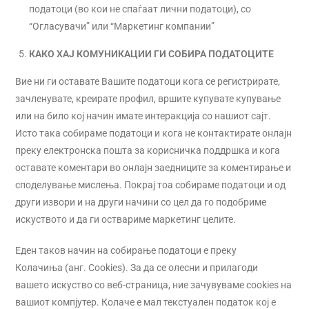
податоци (во кои не спаѓаат лични податоци), со
“Огласувачи” или “Маркетинг компании”
КАКО ХАЈ КОМУНИКАЦИИ ГИ СОБИРА ПОДАТОЦИТЕ
Вие ни ги оставате Вашите податоци кога се регистрирате,
зачленувате, креирате профил, вршите купувате купување
или на било кој начин имате интеракција со нашиот сајт.
Исто така собираме податоци и кога не контактирате онлајн
преку електронска пошта за корисничка поддршка и кога
оставате коментари во онлајн заедниците за коментирање и
споделување мислења. Покрај тоа собираме податоци и од
други извори и на други начини со цел да го подобриме
искуството и да ги оствариме маркетинг целите.
Еден таков начин на собирање податоци е преку
Колачиња (анг. Cookies). За да се олесни и прилагоди
вашето искуство со веб-страница, ние зачувуваме cookies на
вашиот компјутер. Колаче е мал текстуален податок кој е