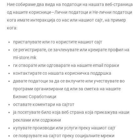
Ние собираме два вида на податоци на нашата веб-страница
од нашите корисници—Лични податоци и Не-лични податоци
кога имате интеракција со нас или нашиот сајт, на пример
кога:
пристапувате или го користите нашиот сајт
се регистрирате, се зачленувате или креирате профил на
mi-store.mk
ги отворате или одговарате на нашите email пораки
контактирате со нашата корисничка поддршка
давате податоци за да се вклучите или учествувате во
програми организирани од или за сметка на нашите
Бизнис Соработници
оставате коментари на сајтот
ја посетувате било која веб страна која прикажува наши
реклами или содржини
купувате производи или услуги преку нашиот сајт
се поврзувате на сајтот преку социјалните мрежи