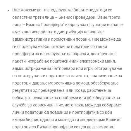
Ние можеме да ги споделуваме Вашите податоци со
овластени трети лица – Бизнис Провајдери. Овие “трети
лица – Бизнис Провајдери” извршуваат функции во наше
име, како испраќање и дистрибуција на нашите
административни и промотивни пораки. Ние можеме да
ги споделуваме Вашите лични податоци со такви
провајдери за исполнување на нарачки, доставување
пакети, испраќање поштенски или електронски маил,
администрирање на натпревари или игри, отстранување
на повторувачки податоци за клиентот, анализирање на
податоци, давање маркетиншка помош, обезбедување
резултати од пребарувања и линкови, работење на
вебсајтот, решавање на проблеми или обезбедување на
служба за корисници. Ние, исто така, може да собираме
лични податоци од поединци и претпријатија со кои
имаме бизнис односи и може да ги споделуваме Вашите
податоци со Бизнис провајдери со цел да се остварат