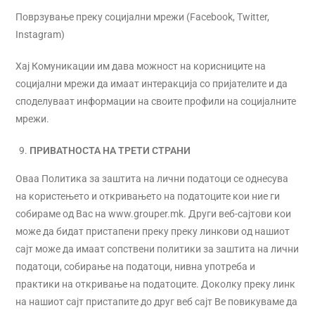
Поврзување преку социјални мрежи (Facebook, Twitter,
Instagram)
Хај Комуникации им дава можност на корисниците на
социјални мрежи да имаат интеракција со пријателите и да
споделуваат информации на своите профили на социјалните
мрежи.
ПРИВАТНОСТА НА ТРЕТИ СТРАНИ
Оваа Политика за заштита на лични податоци се однесува
на користењето и откривањето на податоците кои ние ги
собираме од Вас на www.grouper.mk. Други веб-сајтови кои
може да бидат пристапени преку преку линкови од нашиот
сајт може да имаат сопствени политики за заштита на лични
податоци, собирање на податоци, нивна употреба и
практики на откривање на податоците. Доколку преку линк
на нашиот сајт пристапите до друг веб сајт Ве повикуваме да