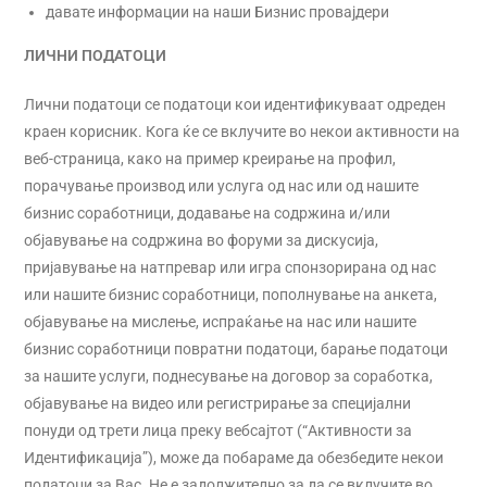
давате информации на наши Бизнис провајдери
ЛИЧНИ ПОДАТОЦИ
Лични податоци се податоци кои идентификуваат одреден
краен корисник. Кога ќе се вклучите во некои активности на
веб-страница, како на пример креирање на профил,
порачување производ или услуга од нас или од нашите
бизнис соработници, додавање на содржина и/или
објавување на содржина во форуми за дискусија,
пријавување на натпревар или игра спонзорирана од нас
или нашите бизнис соработници, пополнување на анкета,
објавување на мислење, испраќање на нас или нашите
бизнис соработници повратни податоци, барање податоци
за нашите услуги, поднесување на договор за соработка,
објавување на видео или регистрирање за специјални
понуди од трети лица преку вебсајтот (“Активности за
Идентификација”), може да побараме да обезбедите некои
податоци за Вас. Не е задолжително за да се вклучите во