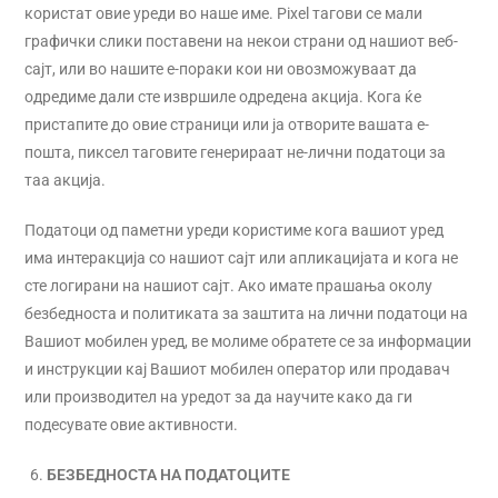
користат овие уреди во наше име. Pixel тагови се мали
графички слики поставени на некои страни од нашиот веб-
сајт, или во нашите е-пораки кои ни овозможуваат да
одредиме дали сте извршиле одредена акција. Кога ќе
пристапите до овие страници или ја отворите вашата е-
пошта, пиксел таговите генерираат не-лични податоци за
таа акција.
Податоци од паметни уреди користиме кога вашиот уред
има интеракција со нашиот сајт или апликацијата и кога не
сте логирани на нашиот сајт. Ако имате прашања околу
безбедноста и политиката за заштита на лични податоци на
Вашиот мобилен уред, ве молиме обратете се за информации
и инструкции кај Вашиот мобилен оператор или продавач
или производител на уредот за да научите како да ги
подесувате овие активности.
БЕЗБЕДНОСТА НА ПОДАТОЦИТЕ