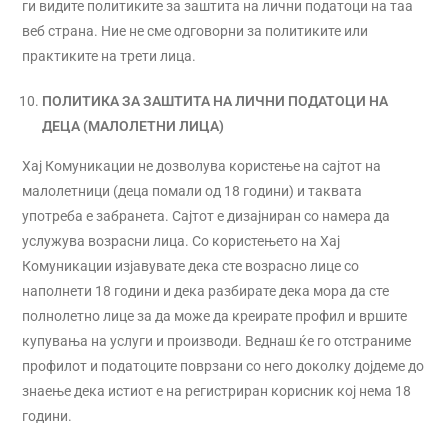
ги видите политиките за заштита на лични податоци на таа
веб страна. Ние не сме одговорни за политиките или
практиките на трети лица.
ПОЛИТИКА ЗА ЗАШТИТА НА ЛИЧНИ ПОДАТОЦИ НА
ДЕЦА (МАЛОЛЕТНИ ЛИЦА)
Хај Комуникации не дозволува користење на сајтот на
малолетници (деца помали од 18 години) и таквата
употреба е забранета. Сајтот е дизајниран со намера да
услужува возрасни лица. Со користењето на Хај
Комуникации изјавувате дека сте возрасно лице со
наполнети 18 години и дека разбирате дека мора да сте
полнолетно лице за да може да креирате профил и вршите
купувања на услуги и производи. Веднаш ќе го отстраниме
профилот и податоците поврзани со него доколку дојдеме до
знаење дека истиот е на регистриран корисник кој нема 18
години.