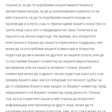
страната, за да ги подобриме нашите маркетиншки и
промотивни напори, за да ја анализираме корисноста на
веб-страната, за да ги подобриме нашите понуди за
производи и услуги, и да го прилагодиме вашето искуство со
трети лица како што е предвидено во оваа Политика за
заштита на лични податоци. На пример, ако испратите
електронска порака до нашата корисничка поддршка, ние
може да ги употребиме вашите коментари и повратни
податоци да им кажеме на другите за нашите услуги, или да
го поставиме Вашиот коментар во нашите маркетиншки
материјали, или на нашата интернет страна. Вашите
коментари може да содржат лични податоци како што е на
пример вашето име, ние ќе побараме согласност од Вас за
да го објавиме Вашето име заедно со Вашиот коментар, пред
објавувањето на Вашиот коментар пред јавноста. Покрај
тоа, ако ја користите нашата веб-страна да испратите
информација или производ на друго лице, може да ги
зачуваме вашите лични податоци. Ние, исто така може да ги