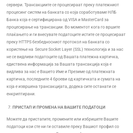
сервери. Трансакциите се процесираат преку платежниот
процесинг систем на банката со која соработуваме НЛБ
Банка која е сертифицирана од VISA и MasterCard за
процесирање на трансакции. Во моментот кога го вршите
плаќањето и ги внесувате податоците истите се процесираат
преку HTTPS безбедносниот протокол на банката со
користење на Secure Socket Layer (SSL) технологија и за нас
не се видливи податоците од Вашата платежна картичка,
едиствена информација за Вашата трансакција која е
видлива за нас е Вашето Име и Презиме од платежната
картичка, последните 4 броеви од картичката и сумата на
која е извршена трансакцијата, додека сите останати се
енкриптирани.
ПРИСТАП И ПРОМЕНА НА ВАШИТЕ ПОДАТОЦИ
Можете да пристапите, промените или избришете Вашите
податоци кои сте ни ги оставиле преку Вашиот профил со