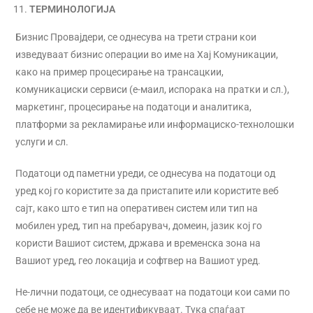
ТЕРМИНОЛОГИЈА
Бизнис Провајдери, се однесува на трети страни кои
изведуваат бизнис операции во име на Хај Комуникации,
како на пример процесирање на трансацкии,
комуникациски сервиси (е-маил, испорака на пратки и сл.),
маркетинг, процесирање на податоци и аналитика,
платформи за рекламирање или информациско-технолошки
услуги и сл.
Податоци од паметни уреди, се однесува на податоци од
уред кој го користите за да пристапите или користите веб
сајт, како што е тип на оперативен систем или тип на
мобилен уред, тип на пребарувач, домеин, јазик кој го
користи Вашиот систем, држава и временска зона на
Вашиот уред, гео локација и софтвер на Вашиот уред.
Не-лични податоци, се однесуваат на податоци кои сами по
себе не може да ве идентификуваат. Тука спаѓаат