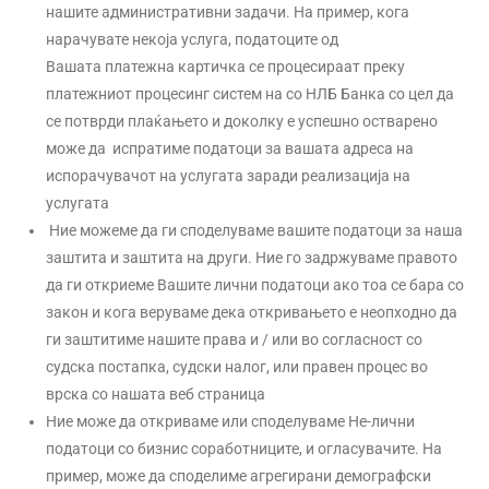
нашите административни задачи. На пример, кога
нарачувате некоја услуга, податоците од
Вашата платежна картичка се процесираат преку
платежниот процесинг систем на со НЛБ Банка со цел да
се потврди плаќањето и доколку е успешно остварено
може да испратиме податоци за вашата адреса на
испорачувачот на услугата заради реализација на
услугата
Ние можеме да ги споделуваме вашите податоци за наша
заштита и заштита на други. Ние го задржуваме правото
да ги откриеме Вашите лични податоци ако тоа се бара со
закон и кога веруваме дека откривањето е неопходно да
ги заштитиме нашите права и / или во согласност со
судска постапка, судски налог, или правен процес во
врска со нашата веб страница
Ние може да откриваме или споделуваме Не-лични
податоци со бизнис соработниците, и огласувачите. На
пример, може да споделиме агрегирани демографски