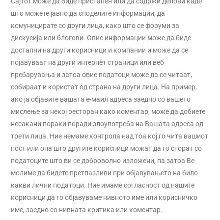
Сајтот може да биде пристапен или да содржи делови каде
што можете јавно да споделите информации, да
комуницирате со други лица, како што се форуми за
дискусија или блогови. Овие информации може да биде
достапни на други корисници и компании и може да се
појавуваат на други интернет страници или веб
пребарувања и затоа овие податоци може да се читаат,
собираат и користат од страна на други лица. На пример,
ако ја објавите вашата е-маил адреса заедно со вашето
мислење за некој ресторан како коментар, може да добиете
несакани пораки поради злоупотреба на Вашата адреса од
трети лица. Ние немаме контрола над тоа кој го чита вашиот
пост или она што другите корисници можат да го сторат со
податоците што ви се доброволно изложени, па затоа Ве
молиме да бидете претпазливи при објавувањето на било
какви лични податоци. Ние имаме согласност од нашите
корисници да го објавуваме нивното име или корисничко
име, заедно со нивната критика или коментар.