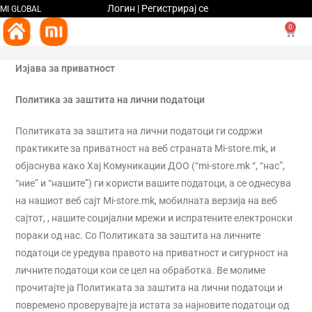
Логин | Регистрирај се
MI GLOBAL
0
Изјава за приватност
Политика за заштита на лични податоци
Политиката за заштита на лични податоци ги содржи
практиките за приватност на веб страната Mi-store.mk, и
објаснува како Хај Комуникации ДОО (“mi-store.mk “, “нас”,
“ние” и “нашите”) ги користи вашите податоци, а се однесува
на нашиот веб сајт Mi-store.mk, мобилната верзија на веб
сајтот, , нашите социјални мрежи и испратените електронски
пораки од нас. Со Политиката за заштита на личните
податоци се уредува правото на приватност и сигурност на
личните податоци кои се цел на обработка. Ве молиме
прочитајте ја Политиката за заштита на лични податоци и
повремено проверувајте ја истата за најновите податоци од