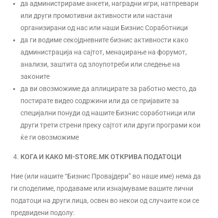
да администрираме анкети, наградни игри, натпревари
или други промотивни активности или настани
организирани од нас или наши Бизнис Соработници
да ги водиме секојдневните бизнис активности како
администрација на сајтот, менаџирање на форумот,
анализи, заштита од злоупотреби или следење на
законите
да ви овозможиме да аплицирате за работно место, да
постирате видео содржини или да се пријавите за
специјални понуди од нашите Бизнис соработници или
други трети стрени преку сајтот или други програми кои
ќе ги овозможиме
КОГА И КАКО MI-STORE.MK ОТКРИВА ПОДАТОЦИ
Ние (или нашите “Бизнис Провајдери” во наше име) нема да
ги споделиме, продаваме или изнајмуваме вашите лични
податоци на други лица, освен во некои од случаите кои се
предвидени подолу: