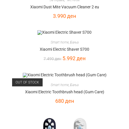
Xiaomi Dust Mite Vacuum Cleaner 2 eu
3.990
ден
Smart home
,
Бања
Xiaomi Electric Shaver S700
5.992
ден
7.490
ден
OUT OF STOCK
Smart home
,
Бања
Xiaomi Electric Toothbrush head (Gum Care)
680
ден