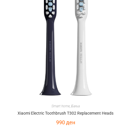
Smart home
,
Бања
Xiaomi Electric Toothbrush T302 Replacement Heads
990
ден