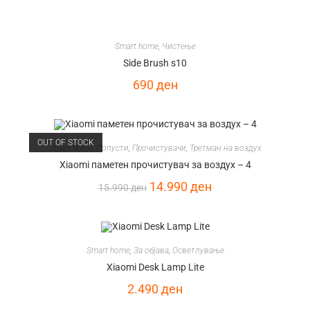
Smart home
,
Чистење
Side Brush s10
690
ден
OUT OF STOCK
Smart home
,
Попусти
,
Прочистувачи
,
Третман на воздух
Xiaomi паметен прочистувач за воздух – 4
14.990
ден
15.990
ден
Smart home
,
За објава
,
Осветлување
Xiaomi Desk Lamp Lite
2.490
ден