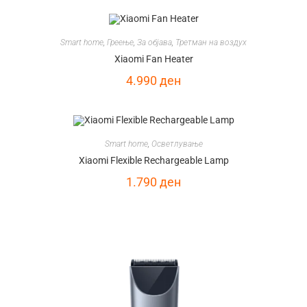
Smart home
,
Греење
,
За објава
,
Третман на воздух
Xiaomi Fan Heater
4.990
ден
Smart home
,
Осветлување
Xiaomi Flexible Rechargeable Lamp
1.790
ден