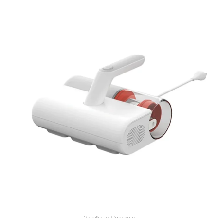
За објава
,
Чистење