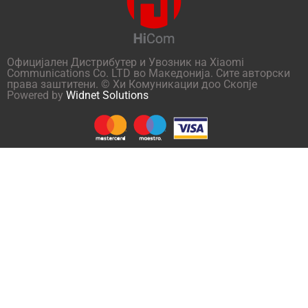
Официјален Дистрибутер и Увозник на Xiaomi
Communications Co. LTD во Македонија. Сите авторски
права заштитени. © Хи Комуникации доо Скопје
Powered by
Widnet Solutions