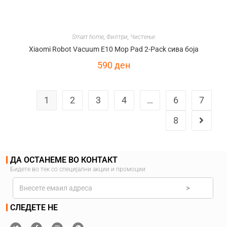
Smart home
,
Филтри
,
Чистење
Xiaomi Robot Vacuum E10 Mop Pad 2-Pack сива боја
590
ден
1
2
3
4
…
6
7
8
ДА ОСТАНЕМЕ ВО КОНТАКТ
Бидете во тек со специјални акции и промоции
>
СЛЕДЕТЕ НЕ