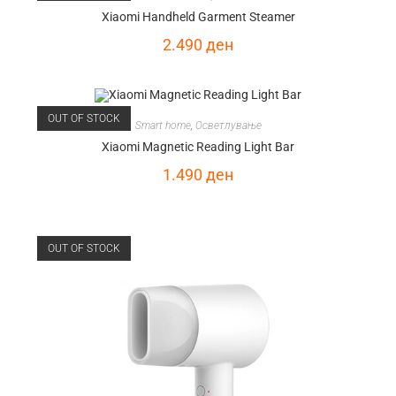
Xiaomi Handheld Garment Steamer
2.490
ден
OUT OF STOCK
Smart home
,
Осветлување
Xiaomi Magnetic Reading Light Bar
1.490
ден
OUT OF STOCK