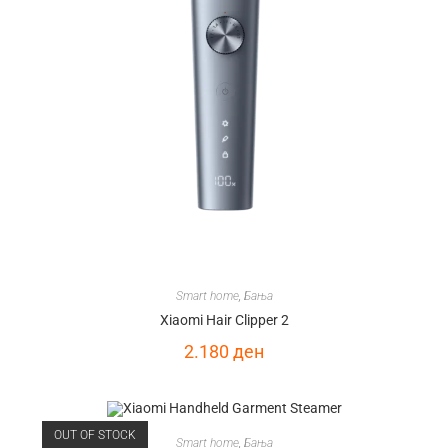
Smart home
,
Бања
Xiaomi Hair Clipper 2
2.180
ден
OUT OF STOCK
Smart home
,
Бања