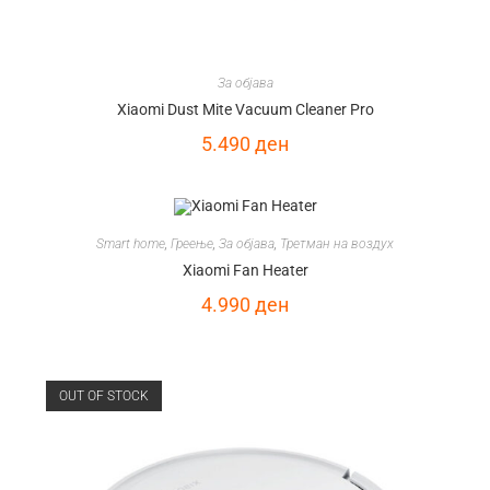
За објава
Xiaomi Dust Mite Vacuum Cleaner Pro
5.490
ден
Smart home
,
Греење
,
За објава
,
Третман на воздух
Xiaomi Fan Heater
4.990
ден
OUT OF STOCK