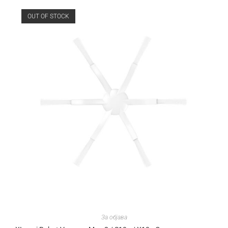
OUT OF STOCK
За објава