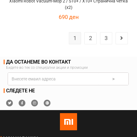
XIaomi Robot Vacuum-Mop 2 / S10+ / X10+ Странична четка
(x2)
690
ден
1
2
3
ДА ОСТАНЕМЕ ВО КОНТАКТ
Бидете во тек со специјални акции и промоции
>
СЛЕДЕТЕ НЕ