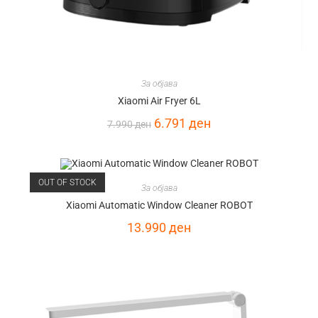
За објава
Xiaomi Air Fryer 6L
6.791
ден
7.990
ден
OUT OF STOCK
За објава
Xiaomi Automatic Window Cleaner ROBOT
13.990
ден