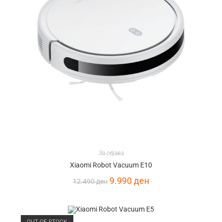
За објава
Xiaomi Robot Vacuum E10
9.990
ден
12.490
ден