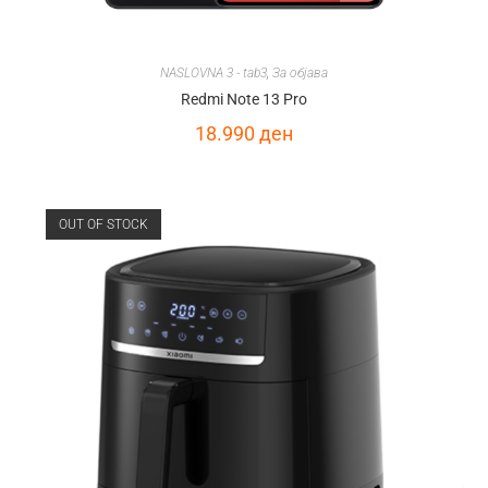
NASLOVNA 3 - tab3
,
За објава
Redmi Note 13 Pro
18.990
ден
OUT OF STOCK