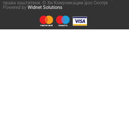
права заштитени. © Хи Комуникации доо Скопје
Powered by
Widnet Solutions