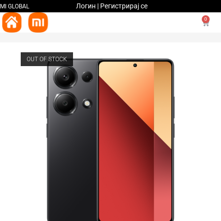
Логин | Регистрирај се
MI GLOBAL
0
OUT OF STOCK