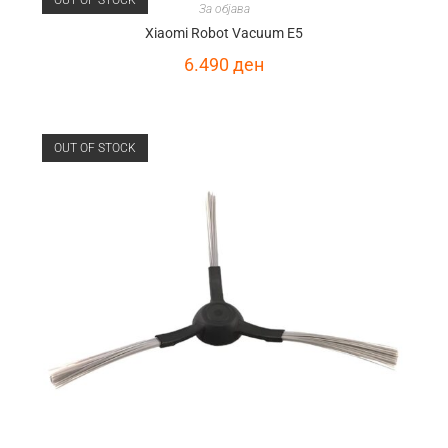
OUT OF STOCK
За објава
Xiaomi Robot Vacuum E5
6.490
ден
OUT OF STOCK