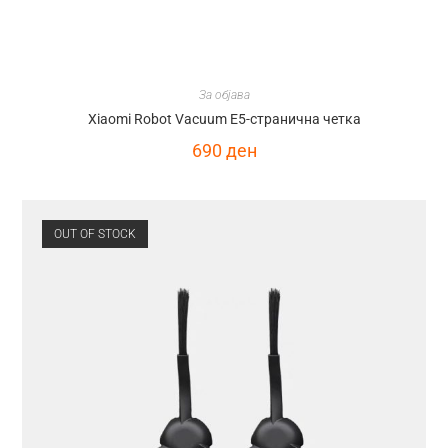
За објава
Xiaomi Robot Vacuum E5-странична четка
690
ден
OUT OF STOCK