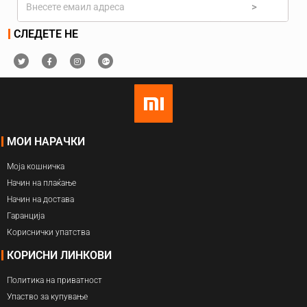
>
СЛЕДЕТЕ НЕ
МОИ НАРАЧКИ
Моја кошничка
Начин на плаќање
Начин на достава
Гаранција
Кориснички упатства
КОРИСНИ ЛИНКОВИ
Политика на приватност
Упаство за купување