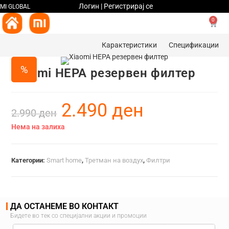
Логин | Регистрирај се
MI GLOBAL
0
Карактеристики
Спецификации
%
Xiaomi HEPA резервен филтер
2.490
ден
2.990
ден
Нема на залиха
Категории:
Smart home
,
Третман на воздух
,
Филтри
ДА ОСТАНЕМЕ ВО КОНТАКТ
Бидете во тек со специјални акции и промоции