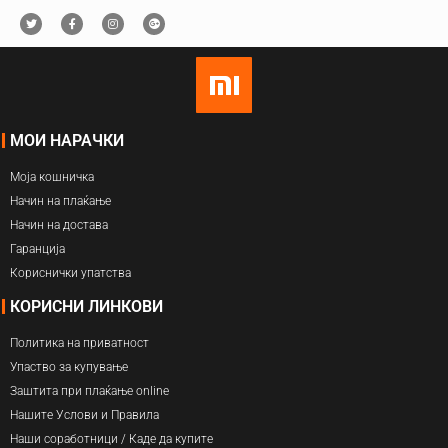
МОИ НАРАЧКИ
Моја кошничка
Начин на плаќање
Начин на достава
Гаранција
Кориснички упатства
КОРИСНИ ЛИНКОВИ
Политика на приватност
Упаство за купување
Заштита при плаќање online
Нашите Услови и Правила
Наши соработници / Каде да купите