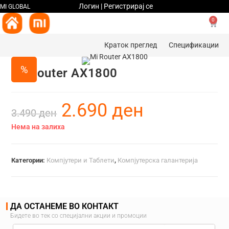
Логин | Регистрирај се
MI GLOBAL
0
Краток преглед
Спецификации
%
Mi Router AX1800
2.690
ден
3.490
ден
Нема на залиха
Категории:
Компјутери и Таблети
,
Компјутерска галантерија
ДА ОСТАНЕМЕ ВО КОНТАКТ
Бидете во тек со специјални акции и промоции