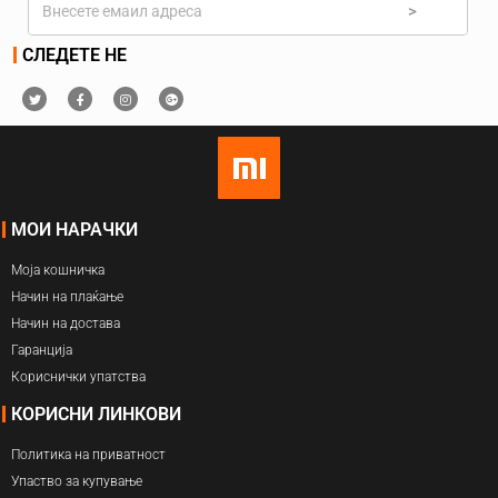
>
СЛЕДЕТЕ НЕ
МОИ НАРАЧКИ
Моја кошничка
Начин на плаќање
Начин на достава
Гаранција
Кориснички упатства
КОРИСНИ ЛИНКОВИ
Политика на приватност
Упаство за купување