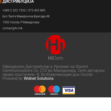
ДИСТРИБУЦИЈА
+389 2 322 7333 / 075 405 885
бул.Трета Македонска Бригада 48
1000 Скопје, Р.Македонија
contact@hi.mk
Официјален Дистрибутер и Увозник на Xiaomi
Communications Co. LTD во Македонија. Сите авторски
права заштитени. © Хи Комуникации доо Скопје
Powered by
Widnet Solutions