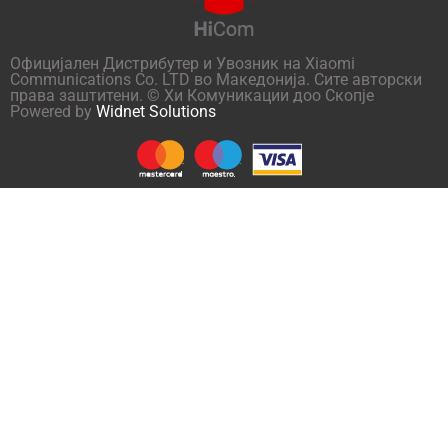
Официјален Дистрибутер и Увозник на Xiaomi
Communications Co. LTD во Македонија. Сите авторски
права заштитени. © Хи Комуникации доо Скопје
Powered by
Widnet Solutions