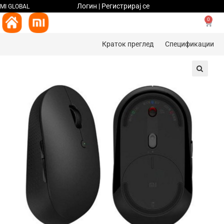
Логин | Регистрирај се
MI GLOBAL
0
Краток преглед
Спецификации
🔍