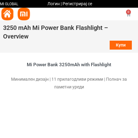
Логин | Регистрирај се
MI GLOBAL
0
3250 mAh Mi Power Bank Flashlight –
Overview
Купи
Mi Power Bank 3250mAh with Flashlight
Минимален дизајн | 11 прилагодливи режими | Полнач за
паметни уреди
Нека светлината ве придружува секоја
вечер
11 прилагодливи режими