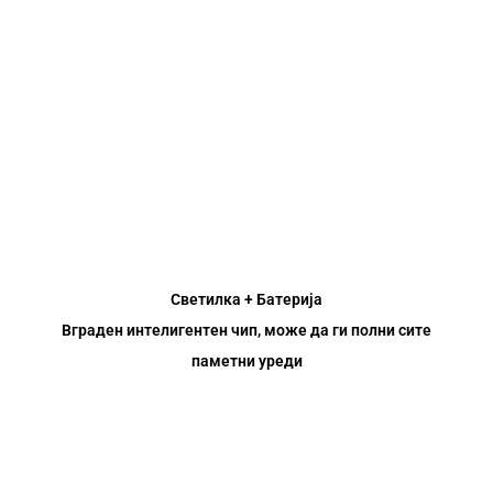
Ротира капачето на ламбата, лесно менувајќи ја
осветленоста
СОС копче
Ви помага
ако сте во
опасност
Светилка + Батерија
Вграден интелигентен чип, може да ги полни сите
паметни уреди
Литиум-јонска батерија со висок капацитет
Осветленост на осветленост од 216 минути / 12ч дневна
употреба