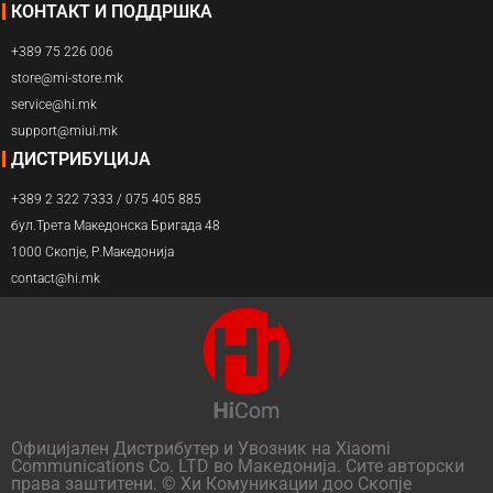
КОНТАКТ И ПОДДРШКА
+389 75 226 006
store@mi-store.mk
service@hi.mk
support@miui.mk
ДИСТРИБУЦИЈА
+389 2 322 7333 / 075 405 885
бул.Трета Македонска Бригада 48
1000 Скопје, Р.Македонија
contact@hi.mk
Официјален Дистрибутер и Увозник на Xiaomi
Communications Co. LTD во Македонија. Сите авторски
права заштитени. © Хи Комуникации доо Скопје