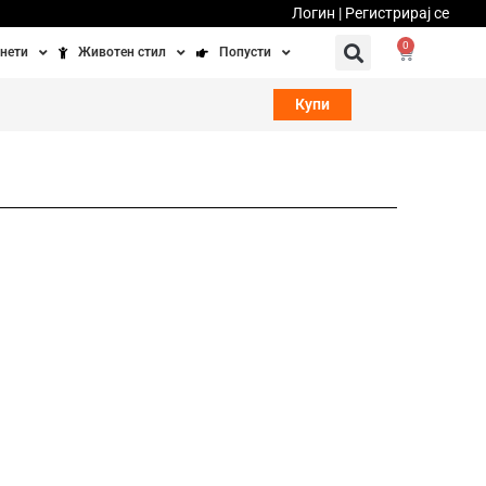
Логин | Регистрирај се
0
нети
Животен стил
Попусти
тинети
Фитнес
Ваучери
Купи
осипеди
Патување
бедно возење
Убавина и здравје
Направи сам
Полначи и кабли
Домашни миленици