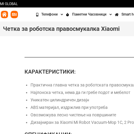
MI GLOBAL
Телефони
Паметни Часовници
Smart 
Redmi
Часовници
Бања
Четка за роботска правосмукалка Xiaomi
Xiaomi
Алки
Кујна
POCO
Додатоци
Чисте
Освет
КАРАКТЕРИСТИКИ:
Сенз
Практична главна четка за роботската правосмука
Најлонска четка, нема да ги гребе подот и мебелот
Третм
Уникатен цилиндричен дизајн
ABS материјал, издржлив при употреба
Овозможува лесно чистење на површините
Дизајниран за Xiaomi Mi Robot Vacuum-Mop 1C, 2 Pro+,