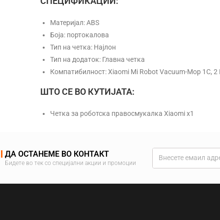
СПЕЦИФИКАЦИИ:
Материјал: ABS
Боја: портокалова
Тип на четка: Најлон
Тип на додаток: Главна четка
Компатибилност: Xiaomi Mi Robot Vacuum-Mop 1C, 2 Pr
ШТО СЕ ВО КУТИЈАТА:
Четка за роботска правосмукалка Xiaomi x1
ДА ОСТАНЕМЕ ВО КОНТАКТ
Бидете во тек со специјални акции и промоции