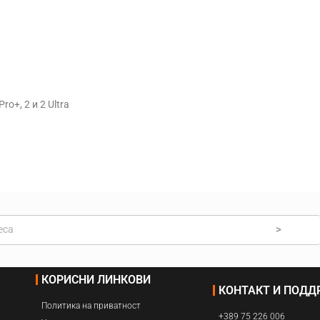
Навлажнувачи
Прочистувачи
Филтри
o+, 2 и 2 Ultra
>
КОРИСНИ ЛИНКОВИ
КОНТАКТ И ПОД
Политика на приватност
+389 75 226 006