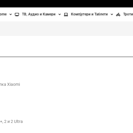
home
ТВ, Аудио и Камери
Компјутери и Таблети
Троти
Телевизори
Таблети
Тро
Монитори
Лаптопи
Вел
ње
Проектори
Компјутерска галантерија
Без
лување
Аудио
ори
Видео камери
лка Xiaomi
ан на воздух
Вентилатори
Греење
 2 и 2 Ultra