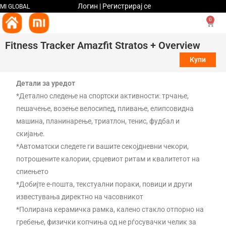
Логин | Регистрирај се
MI GLOBAL
0
Fitness Tracker Amazfit Stratos + Overview
Купи
Детали за уредот
*Детално следење на спортски активности: трчање,
пешачење, возење велосипед, пливање, елипсовидна
машина, планинарење, триатлон, тенис, фудбал и
скијање.
*Автоматски следете ги вашите секојдневни чекори,
потрошените калории, срцевиот ритам и квалитетот на
спиењето
*Добијте е-пошта, текстуални пораки, повици и други
известувања директно на часовникот
*Полирана керамичка рамка, калено стакло отпорно на
гребење, физички копчиња од не рѓосувачки челик за