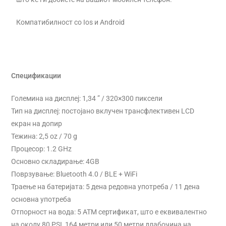
Компатибилност со Ios и Android
Спецификации
Големина на дисплеј: 1,34 ” / 320×300 пиксели
Тип на дисплеј: постојано вклучен трансфлективен LCD
екран на допир
Тежина: 2,5 oz / 70 g
Процесор: 1.2 GHz
Основно складирање: 4GB
Поврзување: Bluetooth 4.0 / BLE + WiFi
Траење на батеријата: 5 дена редовна употреба / 11 дена
основна употреба
Отпорност на вода: 5 АТМ сертификат, што е еквивалентно
на околу 80 PSI, 164 метри или 50 метри длабочина на