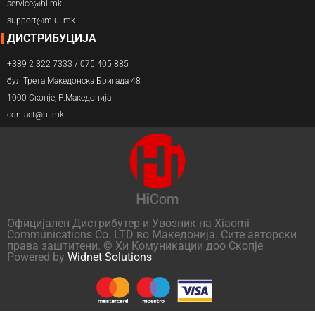
service@hi.mk
support@miui.mk
ДИСТРИБУЦИЈА
+389 2 322 7333 / 075 405 885
бул.Трета Македонска Бригада 48
1000 Скопје, Р.Македонија
contact@hi.mk
Официјален Дистрибутер и Увозник на Xiaomi
Communications Co. LTD во Македонија. Сите авторски
права заштитени. © Хи Комуникации доо Скопје
Powered by
Widnet Solutions