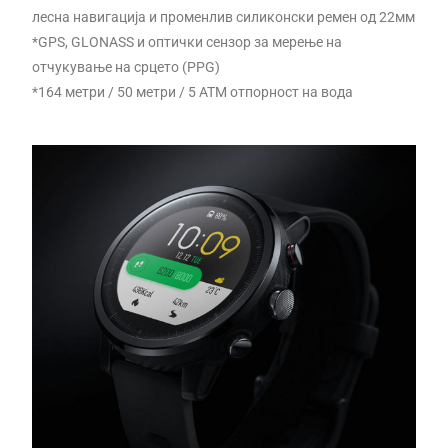
лесна навигација и променлив силиконски ремен од 22мм
*GPS, GLONASS и оптички сензор за мерење на
отчукување на срцето (PPG)
*164 метри / 50 метри / 5 АТМ oтпорност на вода