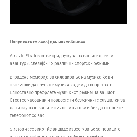
Направете го секој ден невообичаен
Amazfit Stratos ќе ве придружува на вашите дневни
авантури, следејќи 12 различни спортски режими.
Вградена меморија за складирање на музика ќе ви
овозможи да слушате музика каде и да спортувате.
Едноставно префрлете музичкиот режим на вашиот
Стратос часовник и поврзете ги безжичните слушалки за
да ги слушате вашите омилени хитови и без да го носите
телефонот со вас..
Stratos часовикот ќе ви даде известување за повиците
што ќе ги добиете на вашиот мобилен телефон.