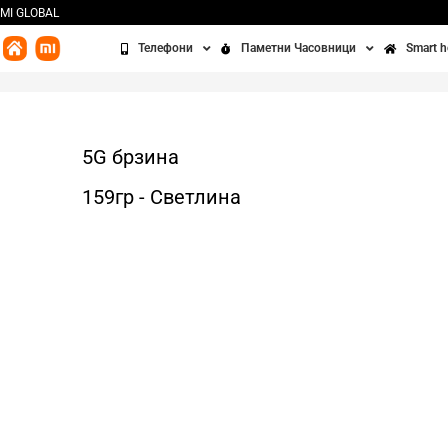
MI GLOBAL
Телефони
Паметни Часовници
Smart 
Redmi
Часовници
Бања
Xiaomi
Алки
Кујна
5G брзина
POCO
Додатоци
Чисте
159гр - Светлина
Освет
Сенз
Третм