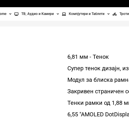
home
ТВ, Аудио и Камери
Компјутери и Таблети
Троти
Телевизори
Таблети
Тро
Монитори
Лаптопи
Вел
ње
Проектори
Компјутерска галантерија
Без
6,81 мм - Тенок
лување
Аудио
Супер тенок дизајн, и
Модул за блиска рамн
ори
Видео камери
Закривен страничен с
ан на воздух
Тенки рамки од 1,88 
Вентилатори
6,55 "AMOLED DotDispl
Греење