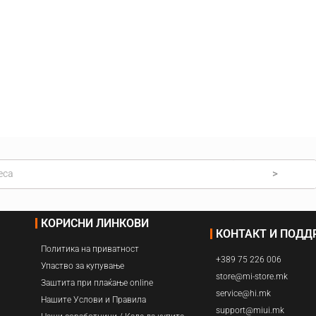
Навлажнувачи
Прочистувачи
Филтри
>
КОРИСНИ ЛИНКОВИ
КОНТАКТ И ПОД
Политика на приватност
+389 75 226 006
Упаство за купување
store@mi-store.mk
Заштита при плаќање online
service@hi.mk
Нашите Услови и Правила
support@miui.mk