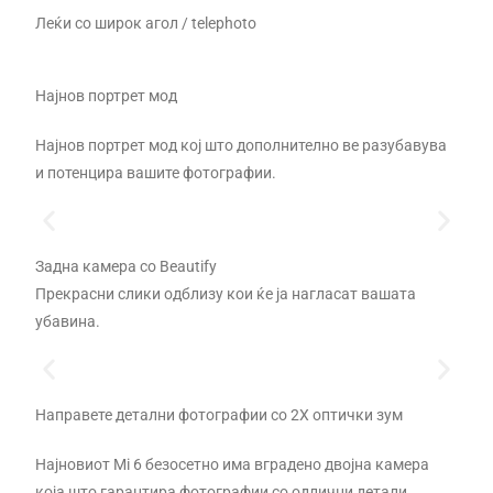
Леќи со широк агол / telephoto
Најнов портрет мод
Најнов портрет мод кој што дополнително ве разубавува
и потенцира вашите фотографии.
Задна камера со Beautify
Прекрасни слики одблизу кои ќе ја нагласат вашата
убавина.
Направете детални фотографии со 2X оптички зум
Најновиот Mi 6 безосетно има вградено двојна камера
која што гарантира фотографии со одлични детали