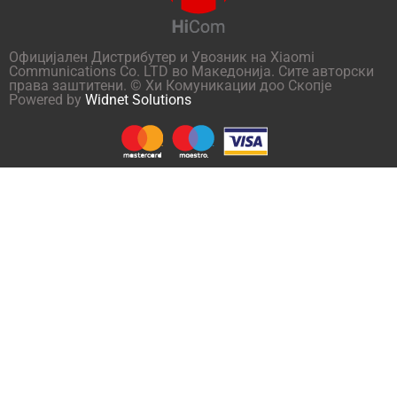
Официјален Дистрибутер и Увозник на Xiaomi
Communications Co. LTD во Македонија. Сите авторски
права заштитени. © Хи Комуникации доо Скопје
Powered by
Widnet Solutions