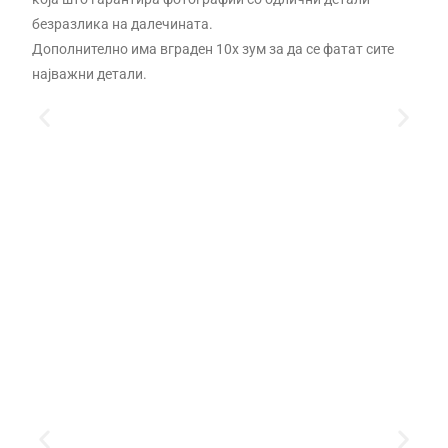
безразлика на далечината.
Дополнително има вграден 10х зум за да се фатат сите
најважни детали.