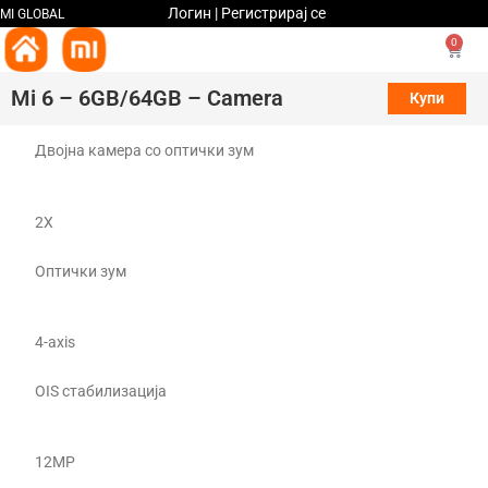
Логин | Регистрирај се
MI GLOBAL
0
Mi 6 – 6GB/64GB – Camera
Купи
Двојна камера со оптички зум
Mi 6
Двојна камера за совршена
фотографија
2X
Оптички зум
4-axis
OIS стабилизација
12MP