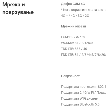
Мрежа и
Двојна СИМ 4G
* Кога користите двата слот
поврзување
4G + / 4G / 3G / 2G
Мрежни опсези
ГСМ: Б2 / 3/5/8
WCDMA: B1 / 2/4/5/8
TDD LTE: B38 / 40
FDD LTE: B1 / 2/3/4/5/7/8/20
Поврзаност
Поддржува протоколи: 802.11a
Поддржува 2.4G WiFi / Поддр
Поддржува WiFi дисплеј
Поддржува Bluetooth 5.0