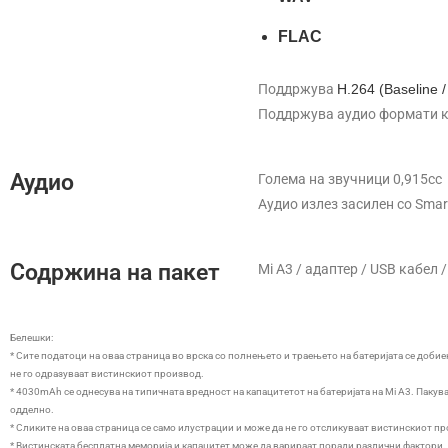
FLAC
Поддржува
H.264 (Baseline /
Поддржува аудио формати как
Аудио
Голема на звучници 0,915cc
Аудио излез засилен со Smar
Содржина на пакет
Mi A3 / адаптер / USB кабел
Белешки:
* Сите податоци на оваа страница во врска со полнењето и траењето на батеријата се добие
не го одразуваат вистинскиот производ.
* 4030mAh се однесува на типичната вредност на капацитетот на батеријата на Mi A3. Пак
одделно.
* Сликите на оваа страница се само илустрации и може да не го отсликуваат вистинскиот п
* Вистинската бесплатна меморија и капацитет може да варираат поради различни фактори. 