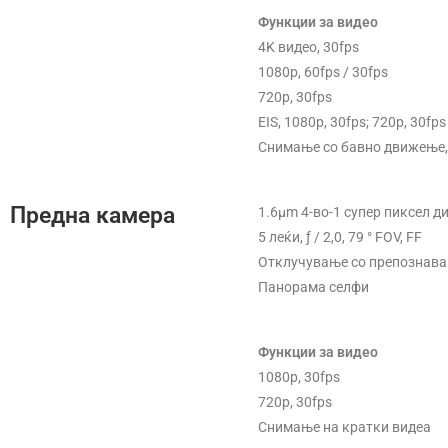
Функции за видео
4K видео, 30fps
1080p, 60fps / 30fps
720p, 30fps
EIS, 1080p, 30fps; 720p, 30fps
Снимање со бавно движење, 7
Предна камера
1.6μm 4-во-1 супер пиксел д
5 леќи, ƒ / 2,0, 79 ° FOV, FF
Отклучување со препознава
Панорама селфи
Функции за видео
1080p, 30fps
720p, 30fps
Снимање на кратки видеа