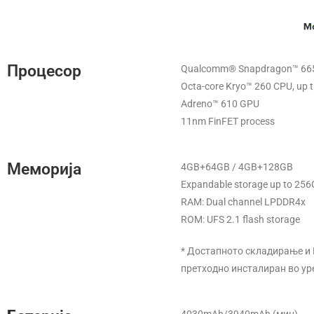
Процесор
Qualcomm® Snapdragon™ 66
Octa-core Kryo™ 260 CPU, up 
Adreno™ 610 GPU
11nm FinFET process
Меморија
4GB+64GB / 4GB+128GB
Expandable storage up to 25
RAM: Dual channel LPDDR4x
ROM: UFS 2.1 flash storage
* Достапното складирање и 
претходно инсталиран во ур
4030mAh/3940mAh (мин)