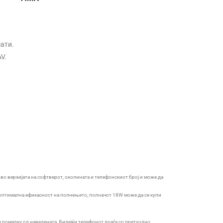
ати.
V.
во верзијата на софтверот, околината и телефонскиот број и може да
 оптимална ефикасност на полнењето, полначот 18W може да се купи
 помалку од наведената. Бидејќи телефонот доаѓа со претходно