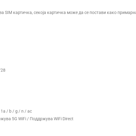
 за SIM картичка, секоја картичка може да се постави како примар
/28
 / b / g / n / ac
жува 5G WiFi / Поддржува WiFi Direct