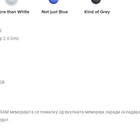
Навлажнувачи
Прочистувачи
5
Филтри
tp 2.0 GHz
6GB
RAM меморијата се помалку од вкупната меморија заради складира
едот.