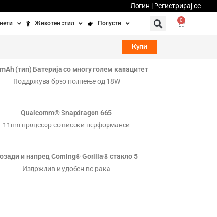
Логин | Регистрирај се
0
нети
Животен стил
Попусти
тинети
Фитнес
Ваучери
Купи
осипеди
Патување
mAh (тип) Батерија со многу голем капацитет
Поддржува брзо полнење од 18W
бедно возење
Убавина и здравје
Направи сам
Qualcomm® Snapdragon 665
11nm процесор со високи перформанси
Полначи и кабли
Домашни миленици
озади и напред Corning® Gorilla® стакло 5
Издржлив и удобен во рака