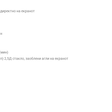
 директно на екранот
ан
(мин)
ип) 2,5Д стакло, заоблени агли на екранот