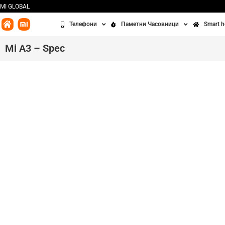
MI GLOBAL
Телефони
Паметни Часовници
Smart 
Redmi
Часовници
Бања
Mi A3 – Spec
Xiaomi
Алки
Кујна
POCO
Додатоци
Чисте
Освет
Сенз
Третм