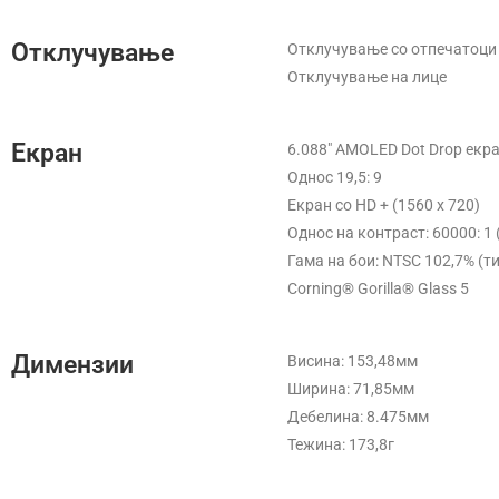
Отклучување
Отклучување со отпечатоци
Отклучување на лице
Екран
6.088″ AMOLED Dot Drop екр
Однос 19,5: 9
Екран со HD + (1560 x 720)
Однос на контраст: 60000: 1 
Гама на бои: NTSC 102,7% (т
Corning® Gorilla® Glass 5
Димензии
Висина: 153,48мм
Ширина: 71,85мм
Дебелина: 8.475мм
Тежина: 173,8г