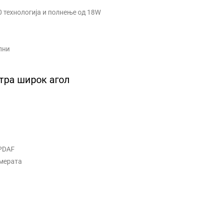
 технологија и полнење од 18W
лни
лтра широк агол
 PDAF
амерата