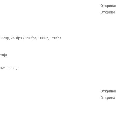
Откривањ
Открива 
20p, 240fps / 120fps; 1080p, 120fps
изајн
ње на лице
Откривањ
Открива 