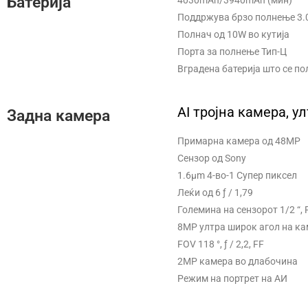
Батерија
Поддржува брзо полнење 3.0
Полнач од 10W во кутија
Порта за полнење Тип-Ц
Вградена батерија што се по
AI тројна камера, у
Задна камера
Примарна камера од 48MP
Сензор од Sony
1.6μm 4-во-1 Супер пиксел
Леќи од 6 ƒ / 1,79
Големина на сензорот 1/2 “,
8MP ултра широк агол на к
FOV 118 °, ƒ / 2,2, FF
2MP камера во длабочина
Режим на портрет на АИ