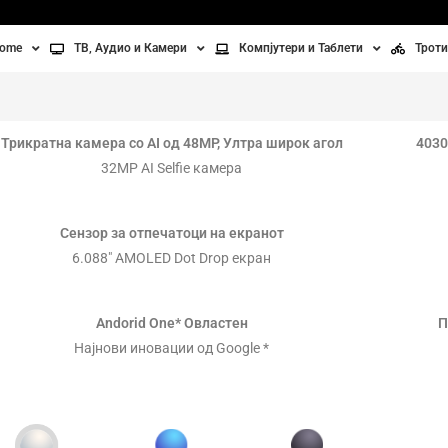
home
ТВ, Аудио и Камери
Компјутери и Таблети
Троти
Телевизори
Таблети
Тро
Монитори
Лаптопи
Вел
Трикратна камера со AI од 48MP, Ултра широк агол
4030
32MP AI Selfie камера
ње
Проектори
Компјутерска галантерија
Без
лување
Аудио
Сензор за отпечатоци на екранот
6.088″ AMOLED Dot Drop екран
ори
Видео камери
ан на воздух
Andorid One* Овластен
П
Најнови иновации од Google *
Вентилатори
Греење