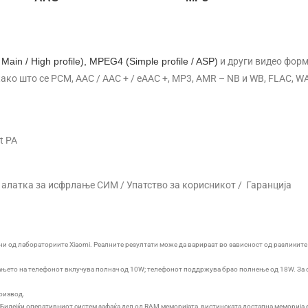
 Main / High profile), MPEG4 (Simple profile / ASP)
и други видео форм
о што се PCM, AAC / AAC + / eAAC +, MP3, AMR – NB и WB, FLAC, WA
t PA
 / алатка за исфрлање СИМ / Упатство за корисникот / Гаранција
ни од лабораториите Xiaomi. Реалните резултати може да варираат во зависност од разликите 
увањето на телефонот вклучува полнач од 10W; телефонот поддржува брзо полнење од 18W. За
роизвод.
Бидејќи оперативниот систем зафаќа дел од RAM меморијата, вистинската достапна меморија е