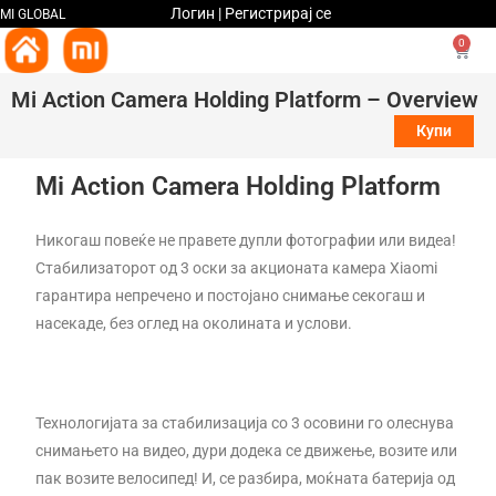
Логин | Регистрирај се
MI GLOBAL
0
Mi Action Camera Holding Platform – Overview
Купи
Mi Action Camera Holding Platform
Никогаш повеќе не правете дупли фотографии или видеа!
Стабилизаторот од 3 оски за акционата камера Xiaomi
гарантира непречено и постојано снимање секогаш и
насекаде, без оглед на околината и услови.
Технологијата за стабилизација со 3 осовини го олеснува
снимањето на видео, дури додека се движење, возите или
пак возите велосипед! И, се разбира, моќната батерија од