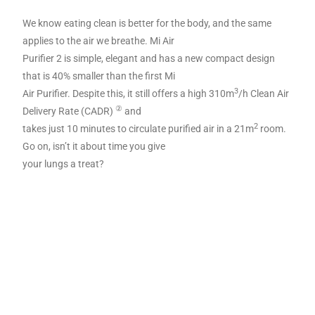
We know eating clean is better for the body, and the same
applies to the air we breathe. Mi Air
Purifier 2 is simple, elegant and has a new compact design
that is 40% smaller than the first Mi
3
Air Purifier. Despite this, it still offers a high 310m
/h Clean Air
②
Delivery Rate (CADR)
and
2
takes just 10 minutes to circulate purified air in a 21m
room.
Go on, isn’t it about time you give
your lungs a treat?