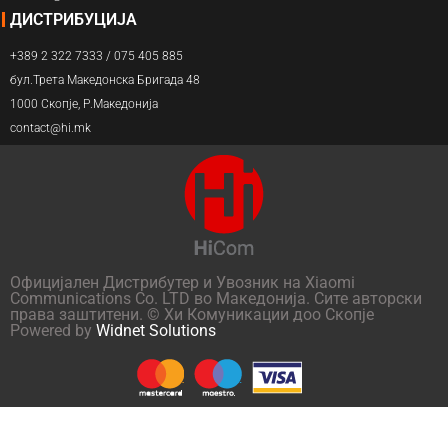
ДИСТРИБУЦИЈА
+389 2 322 7333 / 075 405 885
бул.Трета Македонска Бригада 48
1000 Скопје, Р.Македонија
contact@hi.mk
Официјален Дистрибутер и Увозник на Xiaomi
Communications Co. LTD во Македонија. Сите авторски
права заштитени. © Хи Комуникации доо Скопје
Powered by
Widnet Solutions