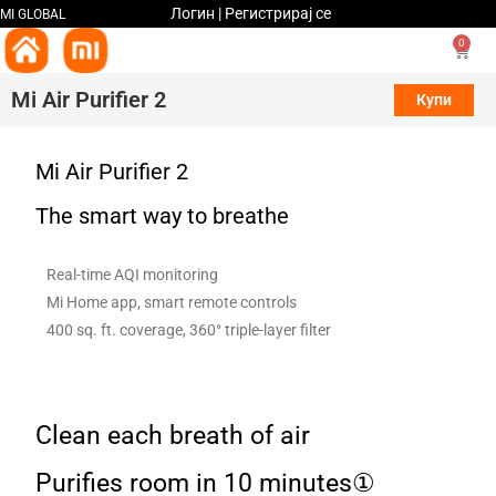
Логин | Регистрирај се
MI GLOBAL
0
Mi Air Purifier 2
Купи
Mi Air Purifier 2
The smart way to breathe
Real-time AQI monitoring
Mi Home app, smart remote controls
400 sq. ft. coverage, 360° triple-layer filter
Clean each breath of air
Purifies room in 10 minutes①