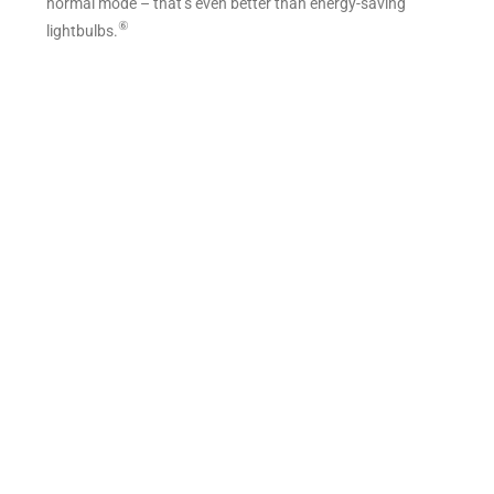
normal mode – that’s even better than energy-saving
⑥
lightbulbs.