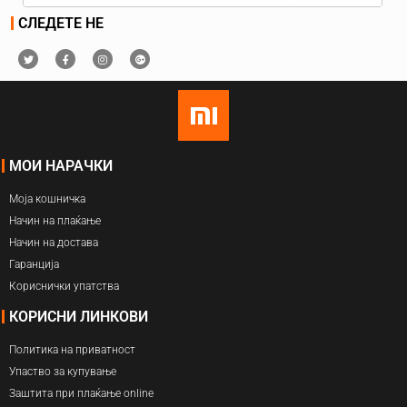
СЛЕДЕТЕ НЕ
МОИ НАРАЧКИ
Моја кошничка
Начин на плаќање
Начин на достава
Гаранција
Кориснички упатства
КОРИСНИ ЛИНКОВИ
Политика на приватност
Упаство за купување
Заштита при плаќање online