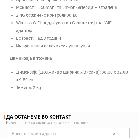
Моќност: 1650mAh lithium-ion батерија – вградена
2.4G безжично контролирање
Wireless WiFi: подджува тип-C екстензија за WiFi
адаптер
Возраст: Над 8 години
Инфра-црвен далечински управувач
Димензија и тежина
Димензија (Должина x Ширина x Висина): 38.00 x 32.00
x 9.50 cm
Тежина: 2 kg
ДА ОСТАНЕМЕ ВО КОНТАКТ
Бидете во тек со специјални акции и промоции
>