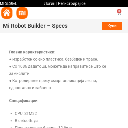
Логин | Регистрирај се
MI GLOBAL
0
Mi Robot Builder – Specs
Купи
Главни карактеристики:
● Изработен со еко пластика, безбеден и траен.
● Со 1086 дадатоци, можете да направите се што ќе
замислити.
● Котролирање преку смарт апликација лесно,
едноставно и забавно
Спецификации:
CPU: STM32
Bluetooth: да
Процесирачка брзина: 32 бити