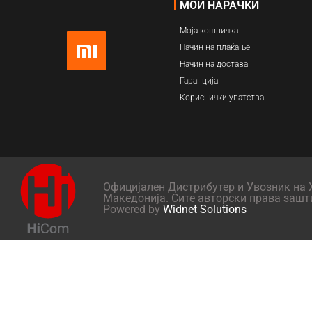
МОИ НАРАЧКИ
Моја кошничка
Начин на плаќање
Начин на достава
Гаранција
Кориснички упатства
Официјален Дистрибутер и Увозник на X
Македонија. Сите авторски права зашт
Powered by
Widnet Solutions