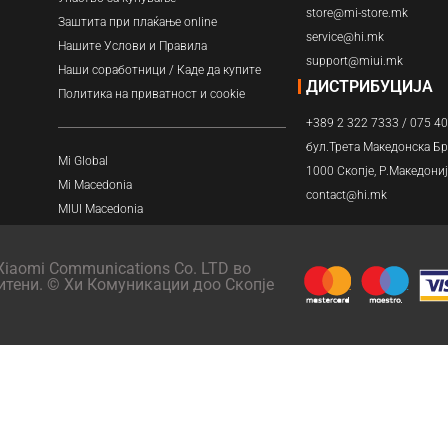
Навлажнувачи
store@mi-store.mk
Заштита при плаќање online
service@hi.mk
Нашите Услови и Правила
Прочистувачи
support@miui.mk
Наши соработници / Каде да купите
ДИСТРИБУЦИЈА
Политика на приватност и cookie
Филтри
+389 2 322 7333 / 075 4
бул.Трета Македонска Бр
Mi Global
1000 Скопје, Р.Македони
Mi Macedonia
contact@hi.mk
MIUI Macedonia
iaomi Communications Co. LTD во
итени. © Хи Комуникации доо Скопје