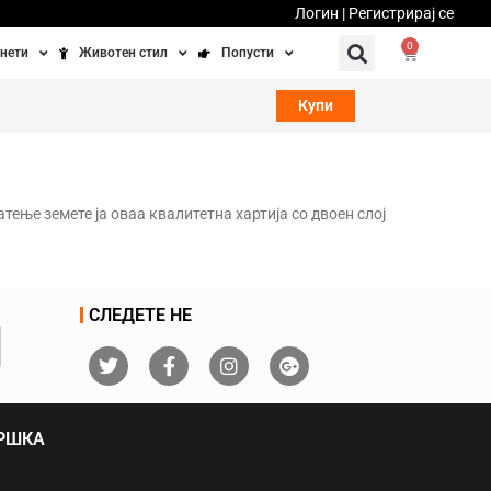
Логин | Регистрирај се
0
нети
Животен стил
Попусти
тинети
Фитнес
Ваучери
Купи
осипеди
Патување
бедно возење
Убавина и здравје
тење земете ја оваа квалитетна хартија со двоен слој
Направи сам
Полначи и кабли
СЛЕДЕТЕ НЕ
Домашни миленици
ДРШКА