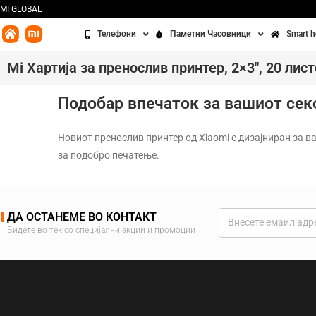
MI GLOBAL
Телефони
Паметни Часовници
Smart 
Redmi
Часовници
Бања
Mi Хартија за пренослив принтер, 2×3″, 20 лис
Xiaomi
Алки
Кујна
Подобар впечаток за вашиот сек
POCO
Додатоци
Чисте
Новиот пренослив принтер од Xiaomi е дизајниран за ва
за подобро печатење.
Освет
Сенз
ДА ОСТАНЕМЕ ВО КОНТАКТ
Третм
Бидете во тек со специјални акции и промоции