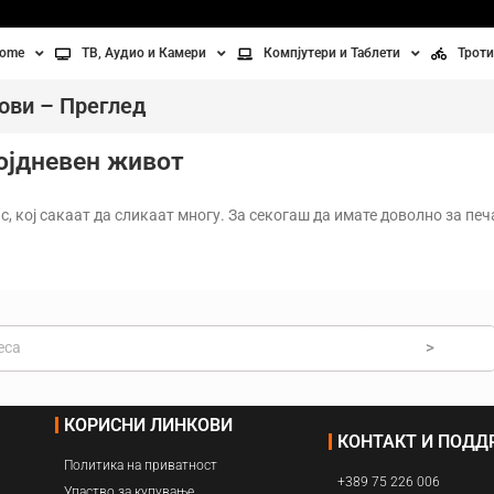
home
ТВ, Аудио и Камери
Компјутери и Таблети
Троти
Телевизори
Таблети
Тро
тови – Преглед
Монитори
Лаптопи
Вел
ојдневен живот
ње
Проектори
Компјутерска галантерија
Без
с, кој сакаат да сликаат многу. За секогаш да имате доволно за печа
лување
Аудио
ори
Видео камери
>
ан на воздух
Вентилатори
КОРИСНИ ЛИНКОВИ
КОНТАКТ И ПОД
Греење
Политика на приватност
+389 75 226 006
Упаство за купување