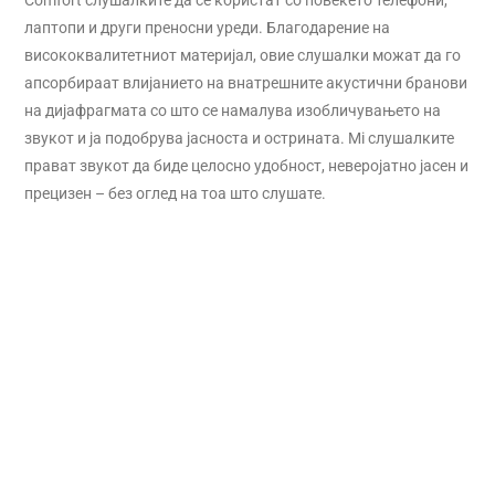
лаптопи и други преносни уреди. Благодарение на
висококвалитетниот материјал, овие слушалки можат да го
апсорбираат влијанието на внатрешните акустични бранови
на дијафрагмата со што се намалува изобличувањето на
звукот и ја подобрува јасноста и острината. Мi слушалките
прават звукот да биде целосно удобност, неверојатно јасен и
прецизен – без оглед на тоа што слушате.
Контролирајте ја музиката и повиците директно од
слушалката
Mi Headphones Comfort нудат едноставно користење со