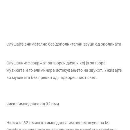
Слушајте внимателно без дополнителни звуци од околината
Слушалките содржат затворен дизајн кој ја затвора
музиката и го елиминира истекувањето на звукот. Уживајте
во музиката без прекин од надворешниот свет.
ниска импеданса од 32 оми
Ниската 32-оминска импеданса им овозможува на Mi
Comfort слушалките да се користат со повеќето телефони,