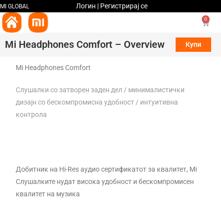
Логин | Регистрирај се
MI GLOBAL
0
Mi Headphones Comfort – Overview
Купи
Mi Headphones Comfort
Слушалки со затворен заден дел / минималистички
дизајн со бескомпромисна удобност / интуитивна
контрола
Добитник на Hi-Res аудио сертификатот за квалитет, Mi
Слушалките нудат висока удобност и бескомпромисен
квалитет на музика