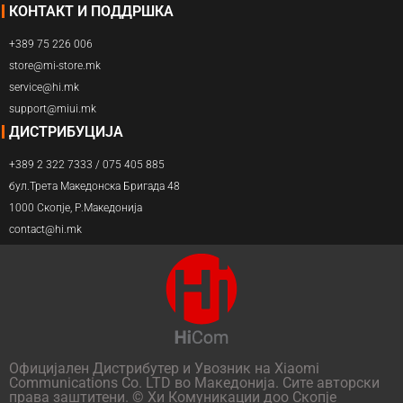
КОНТАКТ И ПОДДРШКА
+389 75 226 006
store@mi-store.mk
service@hi.mk
support@miui.mk
ДИСТРИБУЦИЈА
+389 2 322 7333 / 075 405 885
бул.Трета Македонска Бригада 48
1000 Скопје, Р.Македонија
contact@hi.mk
Официјален Дистрибутер и Увозник на Xiaomi
Communications Co. LTD во Македонија. Сите авторски
права заштитени. © Хи Комуникации доо Скопје