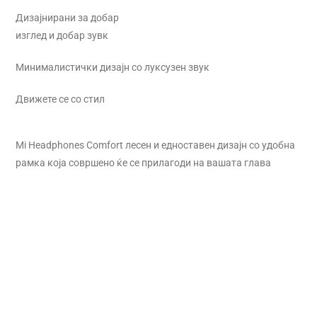
Дизајнирани за добар
изглед и добар зувк
Минималистички дизајн со луксузен звук
Движете се со стил
Mi Headphones Comfort лесен и едноставен дизајн со удобна
рамка која совршено ќе се прилагоди на вашата глава