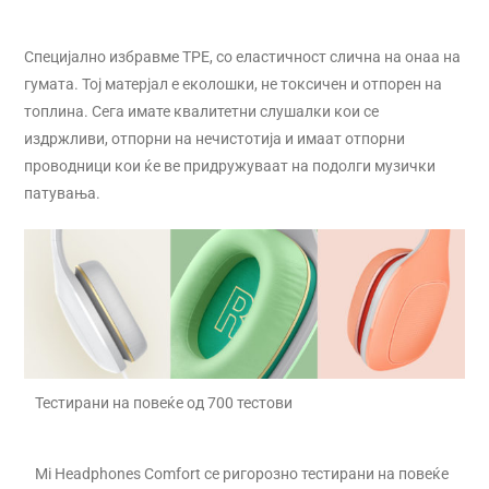
Специјално избравме TPE, со еластичност слична на онаа на
гумата. Тој матерјал е еколошки, не токсичен и отпорен на
топлина. Сега имате квалитетни слушалки кои се
издржливи, отпорни на нечистотија и имаат отпорни
проводници кои ќе ве придружуваат на подолги музички
патувања.
Тестирани на повеќе од 700 тестови
Mi Headphones Comfort се ригорозно тестирани на повеќе