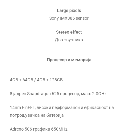
Large pixels
Sony IMX386 sensor
Stereo effect
Два звучника
Процесор и меморија
4GB + 64GB / 4GB + 128GB
8 јадрен Snapdragon 625 процесор, макс 2.0GHz
14nm FinFET, високи перформанси и ефикасност на
потрошувачка на батерија
Adreno 506 графика 650MHz