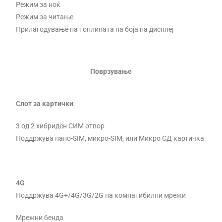
Режим за ноќ
Режим за читање
Прилагодување на топлината на боја на дисплеј
Поврзување
Слот за картички
3 од 2 хибриден СИМ отвор
Поддржува нано-SIM, микро-SIM, или Микро СД картичка
4G
Поддржува 4G+/4G/3G/2G на компатибилни мрежи
Мрежни бенда