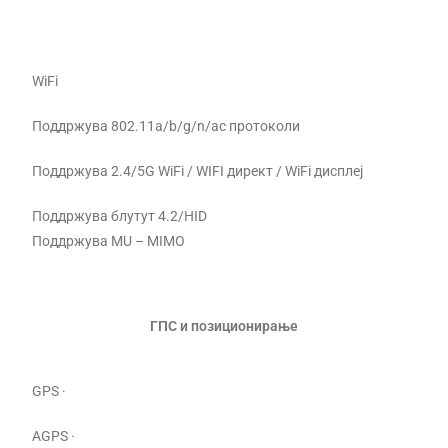
WiFi
Поддржува 802.11a/b/g/n/ac протоколи
Поддржува 2.4/5G WiFi / WIFI директ / WiFi дисплеј
Поддржува блутут 4.2/HID
Поддржува MU – MIMO
ГПС и позиционирање
GPS ·
AGPS ·