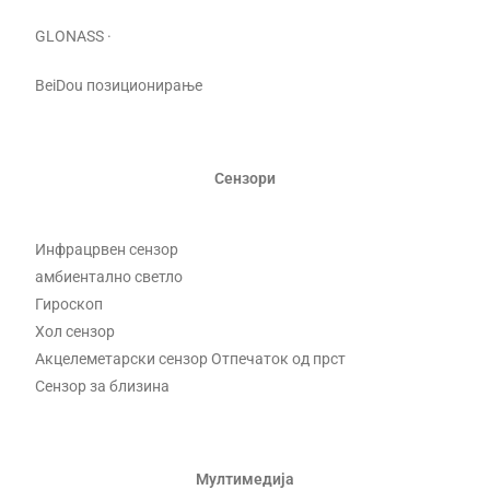
GLONASS ·
BeiDou позиционирање
Сензори
Инфрацрвен сензор
амбиентално светло
Гироскоп
Хол сензор
Акцелеметарски сензор Отпечаток од прст
Сензор за близина
Мултимедија