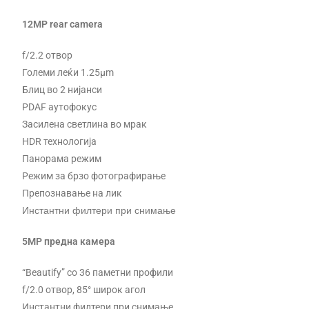
12MP rear camera
f/2.2 отвор
Големи леќи 1.25μm
Блиц во 2 нијанси
PDAF аутофокус
Засилена светлина во мрак
HDR технологија
Панорама режим
Режим за брзо фотографирање
Препознавање на лик
Инстантни филтери при снимање
5MP предна камера
“Beautify” со 36 паметни профили
f/2.0 отвор, 85° широк агол
Инстантни филтери при снимање