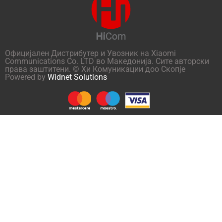
Официјален Дистрибутер и Увозник на Xiaomi
Communications Co. LTD во Македонија. Сите авторски
права заштитени. © Хи Комуникации доо Скопје
Powered by
Widnet Solutions