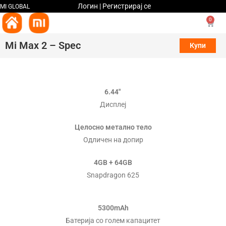
Логин | Регистрирај се
MI GLOBAL
0
Mi Max 2 – Spec
Купи
6.44″
Дисплеј
Целосно метално тело
Одличен на допир
4GB + 64GB
Snapdragon 625
5300mAh
Батерија со голем капацитет