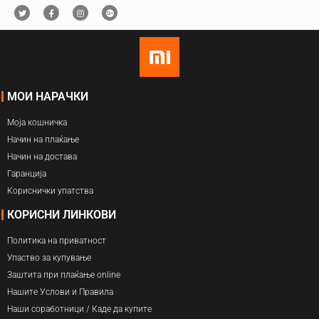
МОИ НАРАЧКИ
Моја кошничка
Начин на плаќање
Начин на достава
Гаранција
Кориснички упатства
КОРИСНИ ЛИНКОВИ
Политика на приватност
Упаство за купување
Заштита при плаќање online
Нашите Услови и Правила
Наши соработници / Каде да купите