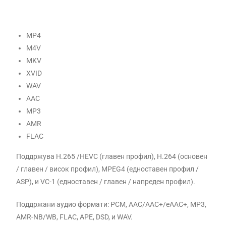
MP4
M4V
MKV
XVID
WAV
AAC
MP3
AMR
FLAC
Поддржува H.265 /HEVC (главен профил), H.264 (основен
/ главен / висок профил), MPEG4 (едноставен профил /
ASP), и VC-1 (едноставен / главен / напреден профил).
Поддржани аудио формати: PCM, AAC/AAC+/eAAC+, MP3,
AMR-NB/WB, FLAC, APE, DSD, и WAV.