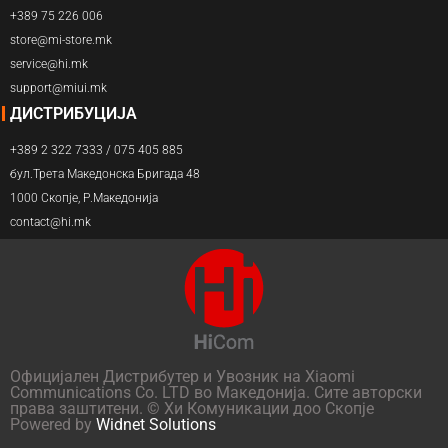
+389 75 226 006
store@mi-store.mk
service@hi.mk
support@miui.mk
ДИСТРИБУЦИЈА
+389 2 322 7333 / 075 405 885
бул.Трета Македонска Бригада 48
1000 Скопје, Р.Македонија
contact@hi.mk
Официјален Дистрибутер и Увозник на Xiaomi
Communications Co. LTD во Македонија. Сите авторски
права заштитени. © Хи Комуникации доо Скопје
Powered by
Widnet Solutions