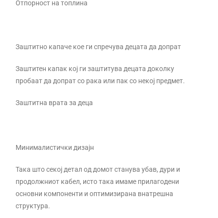
Отпорност на топлина
Заштитно капаче кое ги спречува децата да допрат
Заштитен капак кој ги заштитува децата доколку
пробаат да допрат со рака или пак со некој предмет.
Заштитна врата за деца
Минималистички дизајн
Така што секој детал од домот станува убав, дури и
продолжниот кабел, исто така имаме прилагодени
основни компоненти и оптимизирана внатрешна
структура.