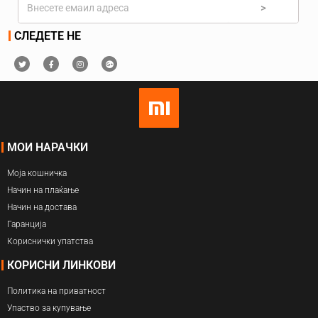
>
СЛЕДЕТЕ НЕ
МОИ НАРАЧКИ
Моја кошничка
Начин на плаќање
Начин на достава
Гаранција
Кориснички упатства
КОРИСНИ ЛИНКОВИ
Политика на приватност
Упаство за купување