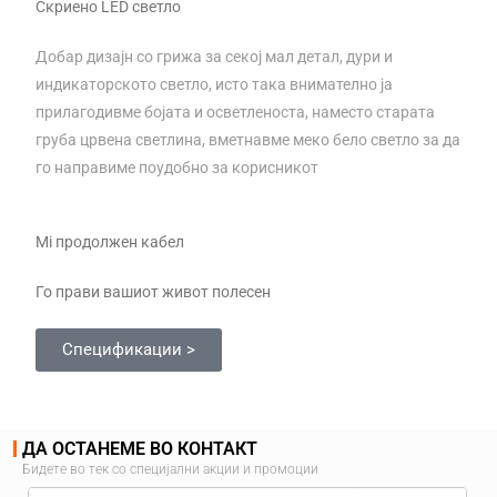
Скриено LED светло
Добар дизајн со грижа за секој мал детал, дури и
индикаторското светло, исто така внимателно ја
прилагодивме бојата и осветленоста, наместо старата
груба црвена светлина, вметнавме меко бело светло за да
го направиме поудобно за корисникот
Mi продолжен кабел
Го прави вашиот живот полесен
Спецификации >
ДА ОСТАНЕМЕ ВО КОНТАКТ
Бидете во тек со специјални акции и промоции