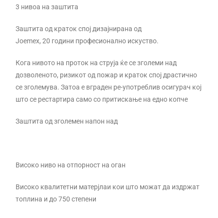
3 нивоа на заштита
Заштита од краток спој дизајнирана од
Joemex, 20 години професионално искуство.
Кога нивото на проток на струја ќе се зголеми над
дозволеното, ризикот од пожар и краток спој драстично
се зголемува. Затоа е вграден ре-употреблив осигурач кој
што се рестартира само со притискање на едно копче
Заштита од зголемен напон над
Високо ниво на отпорност на оган
Високо квалитетни матерјлаи кои што можат да издржат
топлина и до 750 степени