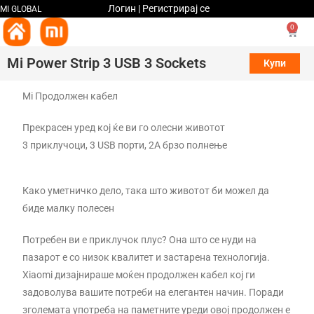
Логин | Регистрирај се
MI GLOBAL
0
Mi Power Strip 3 USB 3 Sockets
Купи
Mi Продолжен кабел
Прекрасен уред кој ќе ви го олесни животот
3 приклучоци, 3 USB порти, 2A брзо полнење
Како уметничко дело, така што животот би можел да
биде малку полесен
Потребен ви е приклучок плус? Она што се нуди на
пазарот е со низок квалитет и застарена технологија.
Xiaomi дизајнираше моќен продолжен кабел кој ги
задоволува вашите потреби на елегантен начин. Поради
зголемата употреба на паметните уреди овој продолжен е