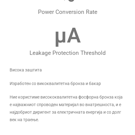
Power Conversion Rate
μA
Leakage Protection Threshold
Висока заштита
Изработен со викоквалитетна бронза и бакар
Ние користиме висококвалитетна фосфорна бронза која
е најважниот спроводен материјал во внатрешноста, и е
најдобриот диригент за електричната енергија и со долг
век на траење.