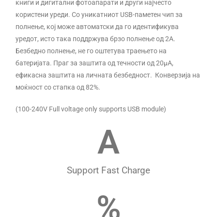
книги и дигитални фотоапарати и други најчесто
користени уреди. Со уникатниот USB-паметен чип за
полнење, кој може автоматски да го идентификува
уредот, исто така поддржува брзо полнење од 2А.
Безбедно полнење, не го оштетува траењето на
батеријата. Праг за заштита од течности од 20μA,
ефикасна заштита на личната безбедност. Конверзија на
моќност со стапка од 82%.
(100-240V Full voltage only supports USB module)
A
Support Fast Charge
%