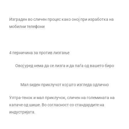
Изграден во сличен процес како оној при изработка на
мобилни телефони
4 перничина за против лизгање
Овој уред нема да се лизга и да паѓа од вашето биро
Мал ѕиден приклучот кој што изгледа одлично
Ултра-тенок и мал приклучок, сличен на големината на
капаче од шише. Во согласност со стандардите на
индустријата.