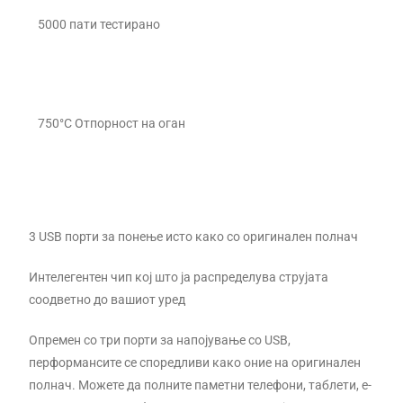
5000 пати тестирано
750°C Отпорност на оган
3 USB порти за понење исто како со оригинален полнач
Интелегентен чип кој што ја распределува струјата
соодветно до вашиот уред
Опремен со три порти за напојување со USB,
перформансите се споредливи како оние на оригинален
полнач. Можете да полните паметни телефони, таблети, е-