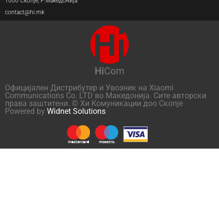
1000 Скопје, Р.Македонија
contact@hi.mk
Официјален Дистрибутер и Увозник на Xiaomi
Communications Co. LTD во Македонија. Сите авторски
права заштитени. © Хи Комуникации доо Скопје
Powered by
Widnet Solutions