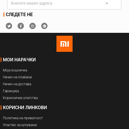
>
СЛЕДЕТЕ НЕ
МОИ НАРАЧКИ
Моја кошничка
Начин на плаќање
Начин на достава
Гаранција
Кориснички упатства
КОРИСНИ ЛИНКОВИ
Политика на приватност
Упаство за купување