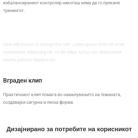
избалансираниот контролер никогаш нема да го прекине
тренингот.
Click edit button to change this text. Lorem ipsum dolor sit amet,
consectetur adipiscing elit. Ut elit tellus, luctus nec ullamcorper
mattis, pulvinar dapibus leo.
Вграден клип
Практичниот клип помага во намалувањето на тежината,
создавајќи сигурна и лесна форма.
Дизајнирано за потребите на корисникот