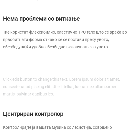
Нема проблеми со виткање
Тие користат флексибилно, еластично TPU тело што се враќа во
првобитната форма откако ќе се постави преку увото,
обезбедувајќи удобно, безбедно вклопување со увото.
Click edit button to change this text. Lorem ipsum dolor sit amet,
consectetur adipiscing elit. Ut elit tellus, luctus nec ullamcorper
mattis, pulvinar dapibus leo.
Центриран контролор
Контролирајте ја вашата музика со леснотија, совршено