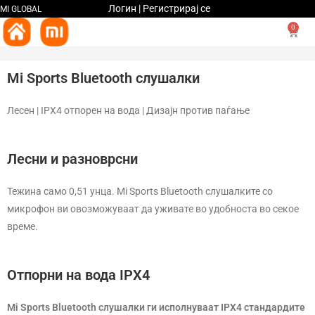
Логин | Регистрирај се
MI GLOBAL
0
Mi Sports Bluetooth слушалки
Лесен | IPX4 отпорен на вода | Дизајн против паѓање
Лесни и разноврсни
Тежина само 0,51 унца. Mi Sports Bluetooth слушалките со
микрофон ви овозможуваат да уживате во удобноста во секое
време.
Отпорни на вода IPX4
Mi Sports Bluetooth слушалки ги исполнуваат IPX4 стандардите