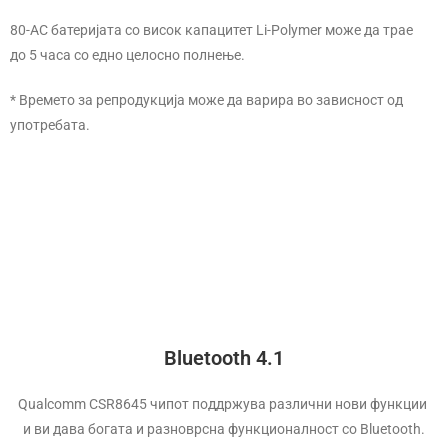
80-АС батеријата со висок капацитет Li-Polymer може да трае
до 5 часа со едно целосно полнење.
* Времето за репродукција може да варира во зависност од
употребата.
Отпорни на
прљавштина
Со нано-прскање и нежно бришење лесно ќе ги направите да
изгледаат како нови. Со платно од јапонски Musashi Paint кој
создава мазна површина.
Bluetooth 4.1
Qualcomm CSR8645 чипот поддржува различни нови функции
и ви дава богата и разноврсна функционалност со Bluetooth.