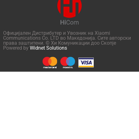
Официјален Дистрибутер и Увозник на Xiaomi
Communications Co. LTD во Македонија. Сите авторски
права заштитени. © Хи Комуникации доо Скопје
Powered by
Widnet Solutions