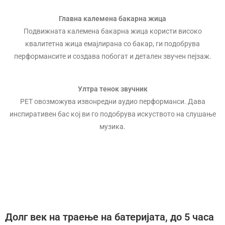
Главна калемена бакарна жица
Подвижната калемена бакарна жица користи високо
квалитетна жица емајлирана со бакар, ги подобрува
перформансите и создава побогат и детален звучен пејзаж.
Ултра тенок звучник
PET овозможува извонредни аудио перформанси. Дава
инспиративен бас кој ви го подобрува искуството на слушање
музика.
Долг век на траење на батеријата, до 5 часа