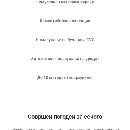
Симултана телефонска врска
Компатибилни апликации
Намалување на бучавата CVC
Автоматско поврзување на уредот
До 10 метарско поврзување
Совршен погоден за секого
Обезбедени 5 пара различни ушни капачиња со различни