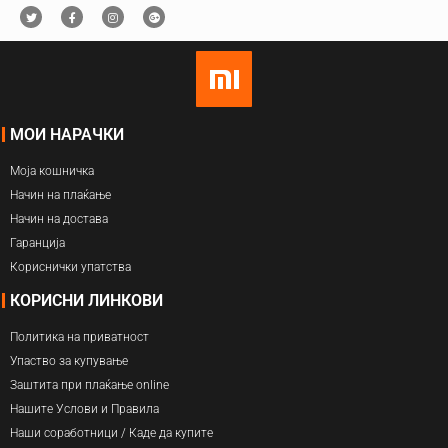
МОИ НАРАЧКИ
Моја кошничка
Начин на плаќање
Начин на достава
Гаранција
Кориснички упатства
КОРИСНИ ЛИНКОВИ
Политика на приватност
Упаство за купување
Заштита при плаќање online
Нашите Услови и Правила
Наши соработници / Каде да купите