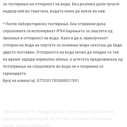
за тестирање на отпорност на вода. Без разлика дали трчате
надвор или во теретана, водата нема да влезе во нив.
* После лабораториско тестирање, беа откриени дека
слушалките ги исполнуваат IPX4 барањата за заштита од
прскање и отпорност на вода. Како и да е, приклучокот
отпорен на вода на портата за полнење мора секогаш да биде
цврсто поставен. Отпорноста на вода може да опадне со тек
на време заради нормално абење, а штетата предизвикана од
потопување на слушалките во вода не е покриена со
гаранцијата.
Број на извештај: GTS201703000021S01
Click edit button to change this text. Lorem ipsum dolor sit amet,
consectetur adipiscing elit. Ut elit tellus, luctus nec ullamcorper
mattis, pulvinar dapibus leo.