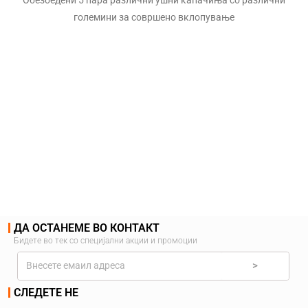
големини за совршено вклопување
Складирање во мини водоотпорно ранче
Вклучено водоотпорно ранче за заштита од вода и прашина, да
не влегува во слушалките.
ДА ОСТАНЕМЕ ВО КОНТАКТ
Бидете во тек со специјални акции и промоции
>
СЛЕДЕТЕ НЕ