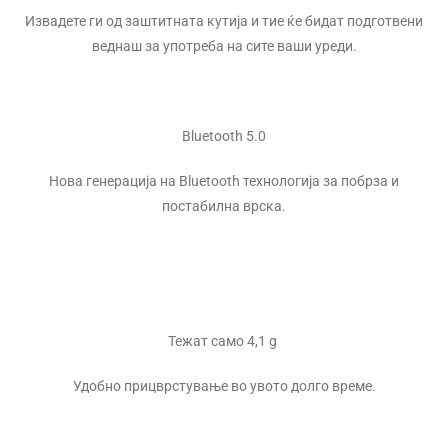
Извадете ги од заштитната кутија и тие ќе бидат подготвени
веднаш за употреба на сите ваши уреди.
Bluetooth 5.0
Нова генерација на Bluetooth технологија за побрза и
постабилна врска.
Тежат само 4,1 g
Удобно прицврстување во увото долго време.