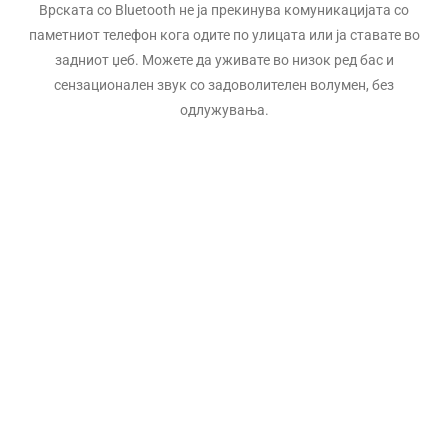
Врската со Bluetooth не ја прекинува комуникацијата со
паметниот телефон кога одите по улицата или ја ставате во
задниот џеб. Можете да уживате во низок ред бас и
сензационален звук со задоволителен волумен, без
одлужувања.