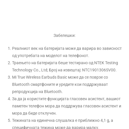
Забелешки:
Реалниот век на батеријата може да варира во зависност
од употребата на моделот на телефонот.
Траењето на батеријата беше тестирано од NTEK Testing
Technology Co., Ltd; Број на извештај: NTC1901306SV00.
Mi True Wireless Earbuds Basic може да се поврзе со
Bluetooth смартфоните и уредите кои поддржуваат
репродукција на Bluetooth.
За да ја користите функцијата гласовен асистент, вашиот
паметен телефон мора да поддржува гласовен асистент и
мора да биде отклучен.
Тежината на единечна слушалка е приближно 4,1 g, а
специфичната тежина може да варира малку.