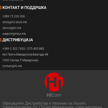
КОНТАКТ И ПОДДРШКА
+389 75 226 006
store@mi-store.mk
service@hi.mk
support@miui.mk
ДИСТРИБУЦИЈА
+389 2 322 7333 / 075 405 885
бул.Трета Македонска Бригада 48
1000 Скопје, Р.Македонија
contact@hi.mk
Официјален Дистрибутер и Увозник на Xiaomi
Communications Co. LTD во Македонија. Сите авторски