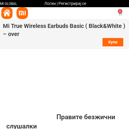
Логин | Регистрирај се
MI GLOBAL
0
Mi True Wireless Earbuds Basic ( Black&White )
– over
Купи
Правите безжични
слушалки