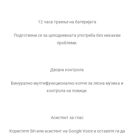
12 часа траење на батеријата
Подготвени се за целодневната употреба без никакви
проблеми.
Двојна контрола
Бинурално мултифункционално копче за лесна музика и
контрола на повици.
Асистент за глас
Користете Siri или асистент на Google Voice и оставете ги да