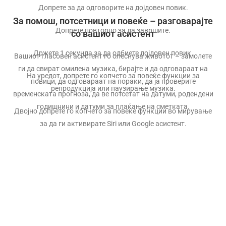
Допрете за да одговорите на дојдовен повик.
За помош, потсетници и повеќе – разговарајте
Допрете повторно за да завршите.
со вашиот асистент
Држете 1 секунда за да одбиете дојдовен повик.
Вашиот гласовен асистент го олеснува животот – замолете
ги да свират омилена музика, бирајте и да одговараат на
На уредот, допрете го копчето за повеќе функции за
повици, да одговараат на пораки, да ја проверите
репродукција или паузирање музика.
временската прогноза, да ве потсетат на датуми, родендени
годишнини и датуми за плаќање на сметката.
Двојно допрете го копчето за повеќе функции во мирување
за да ги активирате Siri или Google асистент.