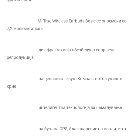
Mi True Wireless Earbuds Basic се опремени со
7,2 милиметарска
дијафрагма која обезбедува совршена
репродукција
на целосниот звук. Компактното куќиште
крие
интелигентна технологија за намалување
на бучава DPS, благодарение на квалитетот