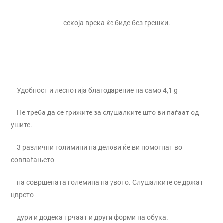
секоја врска ќе биде без грешки.
Удобност и леснотија благодарение на само 4,1 g
Не треба да се грижите за слушалките што ви паѓаат од
ушите.
3 различни голимини на делови ќе ви помогнат во
совпаѓањето
на совршената големина на увото. Слушалките се држат
цврсто
дури и додека трчаат и други форми на обука.