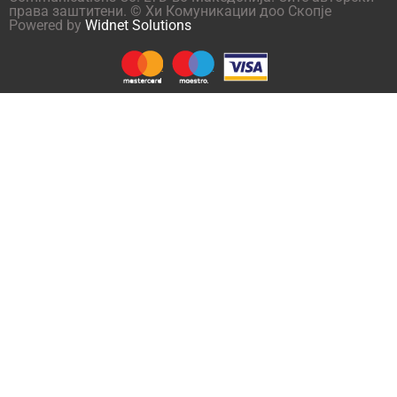
права заштитени. © Хи Комуникации доо Скопје
Powered by
Widnet Solutions