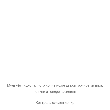
Мултифункционалното копче може да контролира музика,
повици и говорен асистент
Контрола со еден допир