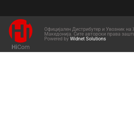
Официјален Дистрибутер и Увозник на X
Македонија. Сите авторски права зашт
Powered by
Widnet Solutions