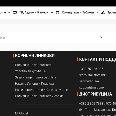
home
ТВ, Аудио и Камери
Компјутери и Таблети
Троти
Телевизори
Таблети
Тро
Монитори
Лаптопи
Вел
>
ње
Проектори
Компјутерска галантерија
Без
КОРИСНИ ЛИНКОВИ
КОНТАКТ И ПОД
лување
Аудио
Политика на приватност
+389 75 226 006
ори
Видео камери
Упаство за купување
store@mi-store.mk
Заштита при плаќање online
service@hi.mk
ан на воздух
Нашите Услови и Правила
support@miui.mk
Наши соработници / Каде да купите
Вентилатори
ДИСТРИБУЦИЈА
Политика на приватност и cookie
+389 2 322 7333 / 075 4
Греење
бул.Трета Македонска Бр
Mi Global
1000 Скопје, Р.Македони