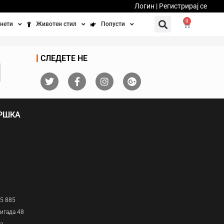
Логин | Регистрирај се
0
нети
Животен стил
Попусти
тинети
Фитнес
Ваучери
СЛЕДЕТЕ НЕ
осипеди
Патување
бедно возење
Убавина и здравје
ДРШКА
Направи сам
Полначи и кабли
Домашни миленици
05 885
игада 48
ја