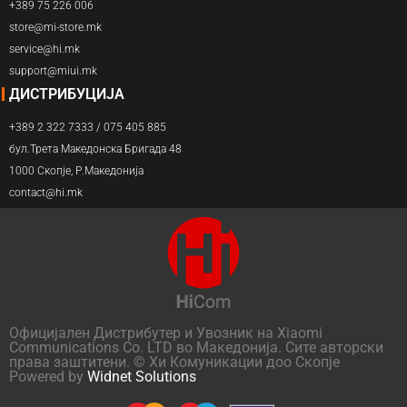
+389 75 226 006
store@mi-store.mk
service@hi.mk
support@miui.mk
ДИСТРИБУЦИЈА
+389 2 322 7333 / 075 405 885
бул.Трета Македонска Бригада 48
1000 Скопје, Р.Македонија
contact@hi.mk
Официјален Дистрибутер и Увозник на Xiaomi
Communications Co. LTD во Македонија. Сите авторски
права заштитени. © Хи Комуникации доо Скопје
Powered by
Widnet Solutions