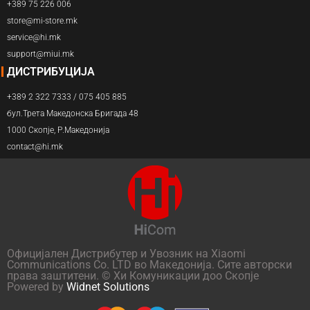
+389 75 226 006
store@mi-store.mk
service@hi.mk
support@miui.mk
ДИСТРИБУЦИЈА
+389 2 322 7333 / 075 405 885
бул.Трета Македонска Бригада 48
1000 Скопје, Р.Македонија
contact@hi.mk
Официјален Дистрибутер и Увозник на Xiaomi
Communications Co. LTD во Македонија. Сите авторски
права заштитени. © Хи Комуникации доо Скопје
Powered by
Widnet Solutions