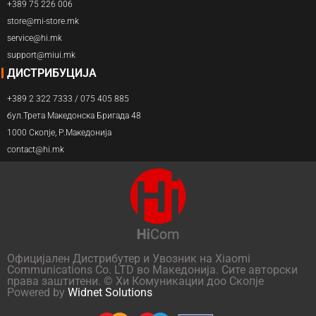
+389 75 226 006
store@mi-store.mk
service@hi.mk
support@miui.mk
ДИСТРИБУЦИЈА
+389 2 322 7333 / 075 405 885
бул.Трета Македонска Бригада 48
1000 Скопје, Р.Македонија
contact@hi.mk
Официјален Дистрибутер и Увозник на Xiaomi
Communications Co. LTD во Македонија. Сите авторски
права заштитени. © Хи Комуникации доо Скопје
Powered by
Widnet Solutions