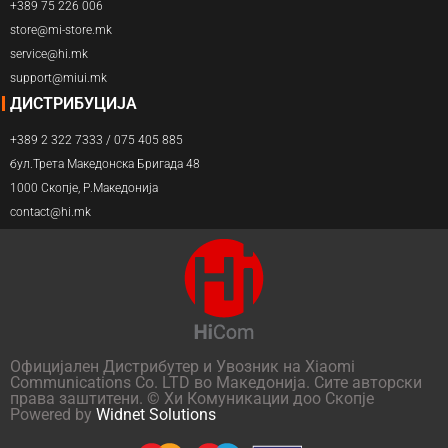
+389 75 226 006
store@mi-store.mk
service@hi.mk
support@miui.mk
ДИСТРИБУЦИЈА
+389 2 322 7333 / 075 405 885
бул.Трета Македонска Бригада 48
1000 Скопје, Р.Македонија
contact@hi.mk
Официјален Дистрибутер и Увозник на Xiaomi
Communications Co. LTD во Македонија. Сите авторски
права заштитени. © Хи Комуникации доо Скопје
Powered by
Widnet Solutions