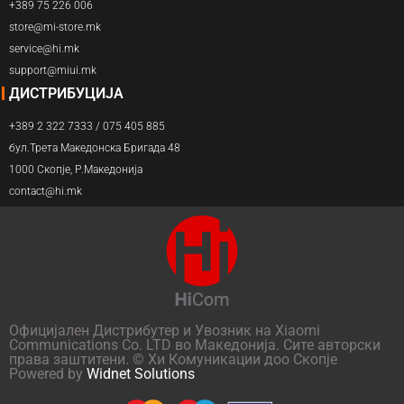
+389 75 226 006
store@mi-store.mk
service@hi.mk
support@miui.mk
ДИСТРИБУЦИЈА
+389 2 322 7333 / 075 405 885
бул.Трета Македонска Бригада 48
1000 Скопје, Р.Македонија
contact@hi.mk
Официјален Дистрибутер и Увозник на Xiaomi
Communications Co. LTD во Македонија. Сите авторски
права заштитени. © Хи Комуникации доо Скопје
Powered by
Widnet Solutions