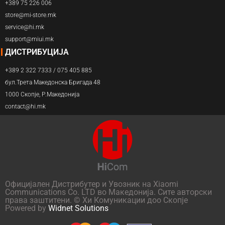
+389 75 226 006
store@mi-store.mk
service@hi.mk
support@miui.mk
ДИСТРИБУЦИЈА
+389 2 322 7333 / 075 405 885
бул.Трета Македонска Бригада 48
1000 Скопје, Р.Македонија
contact@hi.mk
Официјален Дистрибутер и Увозник на Xiaomi
Communications Co. LTD во Македонија. Сите авторски
права заштитени. © Хи Комуникации доо Скопје
Powered by
Widnet Solutions