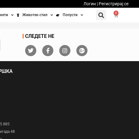
Логин | Регистрирај се
0
нети
Животен стил
Попусти
тинети
Фитнес
Ваучери
СЛЕДЕТЕ НЕ
осипеди
Патување
бедно возење
Убавина и здравје
ДРШКА
Направи сам
Полначи и кабли
Домашни миленици
05 885
игада 48
ја