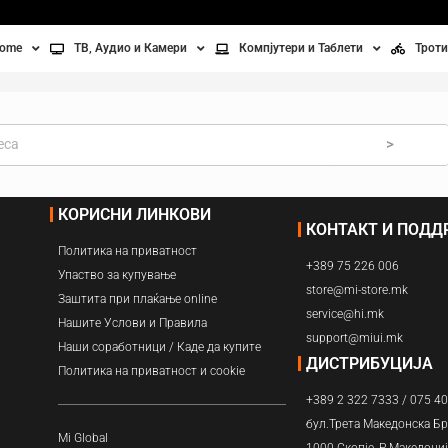
home
ТВ, Аудио и Камери
Компјутери и Таблети
Троти
Телевизори
Таблети
Тро
Монитори
Лаптопи
Вел
>
ње
Проектори
Компјутерска галантерија
Без
КОРИСНИ ЛИНКОВИ
КОНТАКТ И ПОД
лување
Аудио
Политика на приватност
+389 75 226 006
ори
Видео камери
Упаство за купување
store@mi-store.mk
Заштита при плаќање online
service@hi.mk
ан на воздух
Нашите Услови и Правила
support@miui.mk
Наши соработници / Каде да купите
Вентилатори
ДИСТРИБУЦИЈА
Политика на приватност и cookie
+389 2 322 7333 / 075 4
Греење
бул.Трета Македонска Бр
Mi Global
1000 Скопје, Р.Македони