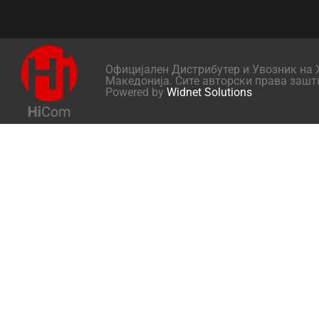
Официјален Дистрибутер и Увозник на X
Македонија. Сите авторски права зашт
Powered by
Widnet Solutions