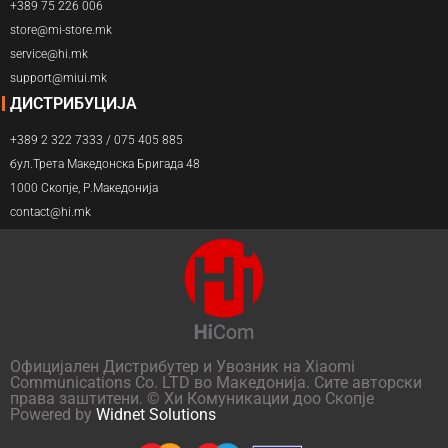
+389 75 226 006
store@mi-store.mk
service@hi.mk
support@miui.mk
ДИСТРИБУЦИЈА
+389 2 322 7333 / 075 405 885
бул.Трета Македонска Бригада 48
1000 Скопје, Р.Македонија
contact@hi.mk
Официјален Дистрибутер и Увозник на Xiaomi
Communications Co. LTD во Македонија. Сите авторски
права заштитени. © Хи Комуникации доо Скопје
Powered by
Widnet Solutions