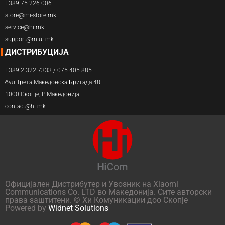
+389 75 226 006
store@mi-store.mk
service@hi.mk
support@miui.mk
ДИСТРИБУЦИЈА
+389 2 322 7333 / 075 405 885
бул.Трета Македонска Бригада 48
1000 Скопје, Р.Македонија
contact@hi.mk
Официјален Дистрибутер и Увозник на Xiaomi
Communications Co. LTD во Македонија. Сите авторски
права заштитени. © Хи Комуникации доо Скопје
Powered by
Widnet Solutions