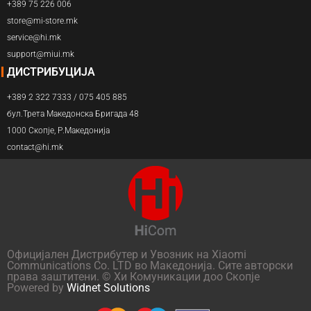
+389 75 226 006
store@mi-store.mk
service@hi.mk
support@miui.mk
ДИСТРИБУЦИЈА
+389 2 322 7333 / 075 405 885
бул.Трета Македонска Бригада 48
1000 Скопје, Р.Македонија
contact@hi.mk
Официјален Дистрибутер и Увозник на Xiaomi
Communications Co. LTD во Македонија. Сите авторски
права заштитени. © Хи Комуникации доо Скопје
Powered by
Widnet Solutions