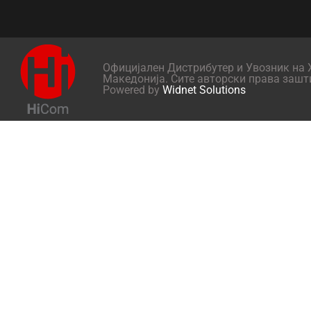
Официјален Дистрибутер и Увозник на X
Македонија. Сите авторски права зашт
Powered by
Widnet Solutions