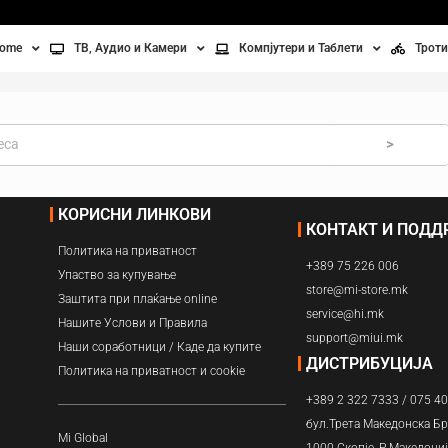
home
ТВ, Аудио и Камери
Компјутери и Таблети
Троти
Телевизори
Таблети
Тро
Монитори
Лаптопи
Вел
>
ње
Проектори
Компјутерска галантерија
Без
КОРИСНИ ЛИНКОВИ
КОНТАКТ И ПОД
лување
Аудио
Политика на приватност
+389 75 226 006
ори
Видео камери
Упаство за купување
store@mi-store.mk
Заштита при плаќање online
service@hi.mk
ан на воздух
Нашите Услови и Правила
support@miui.mk
Наши соработници / Каде да купите
Вентилатори
ДИСТРИБУЦИЈА
Политика на приватност и cookie
+389 2 322 7333 / 075 4
Греење
бул.Трета Македонска Бр
Mi Global
1000 Скопје, Р.Македони