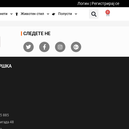
Логин | Регистрирај се
0
нети
Животен стил
Попусти
тинети
Фитнес
Ваучери
СЛЕДЕТЕ НЕ
осипеди
Патување
бедно возење
Убавина и здравје
ДРШКА
Направи сам
Полначи и кабли
Домашни миленици
05 885
игада 48
ја