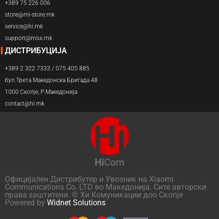
+389 75 226 006
store@mi-store.mk
service@hi.mk
support@miui.mk
ДИСТРИБУЦИЈА
+389 2 322 7333 / 075 405 885
бул.Трета Македонска Бригада 48
1000 Скопје, Р.Македонија
contact@hi.mk
Официјален Дистрибутер и Увозник на Xiaomi
Communications Co. LTD во Македонија. Сите авторски
права заштитени. © Хи Комуникации доо Скопје
Powered by
Widnet Solutions