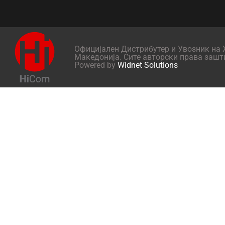
Официјален Дистрибутер и Увозник на X
Македонија. Сите авторски права зашт
Powered by
Widnet Solutions