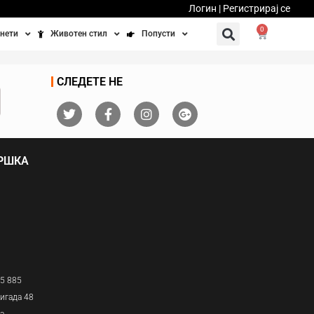
Логин | Регистрирај се
0
нети
Животен стил
Попусти
тинети
Фитнес
Ваучери
СЛЕДЕТЕ НЕ
осипеди
Патување
бедно возење
Убавина и здравје
ДРШКА
Направи сам
Полначи и кабли
Домашни миленици
05 885
игада 48
ја