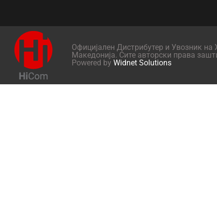
Официјален Дистрибутер и Увозник на X
Македонија. Сите авторски права зашт
Powered by
Widnet Solutions