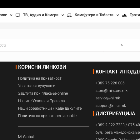
home
ТВ, Аудио и Камери
Компјутери и Таблети
Троти
Телевизори
Таблети
Тро
Монитори
Лаптопи
Вел
>
ње
Проектори
Компјутерска галантерија
Без
КОРИСНИ ЛИНКОВИ
КОНТАКТ И ПОД
лување
Аудио
Политика на приватност
+389 75 226 006
ори
Видео камери
Упаство за купување
store@mi-store.mk
Заштита при плаќање online
service@hi.mk
ан на воздух
Нашите Услови и Правила
support@miui.mk
Наши соработници / Каде да купите
Вентилатори
ДИСТРИБУЦИЈА
Политика на приватност и cookie
+389 2 322 7333 / 075 4
Греење
бул.Трета Македонска Бр
Mi Global
1000 Скопје, Р.Македони