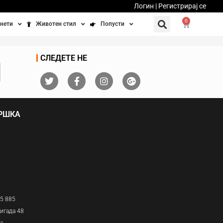
Логин | Регистрирај се
0
нети
Животен стил
Попусти
тинети
Фитнес
Ваучери
СЛЕДЕТЕ НЕ
осипеди
Патување
бедно возење
Убавина и здравје
ДРШКА
Направи сам
Полначи и кабли
Домашни миленици
05 885
игада 48
ја