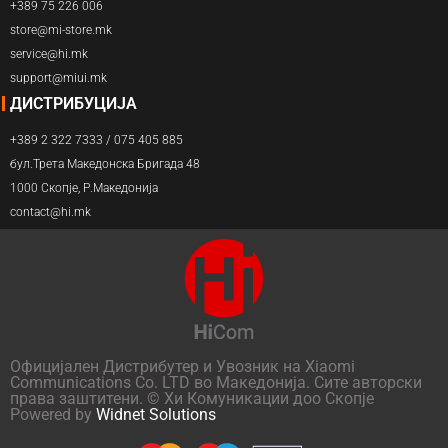
+389 75 226 006
store@mi-store.mk
service@hi.mk
support@miui.mk
ДИСТРИБУЦИЈА
+389 2 322 7333 / 075 405 885
бул.Трета Македонска Бригада 48
1000 Скопје, Р.Македонија
contact@hi.mk
Официјален Дистрибутер и Увозник на Xiaomi
Communications Co. LTD во Македонија. Сите авторски
права заштитени. © Хи Комуникации доо Скопје
Powered by
Widnet Solutions