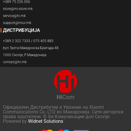
+389 75 226 006
store@mi-store.mk
service@hi.mk
support@miui.mk
ДИСТРИБУЦИЈА
+389 2 322 7333 / 075 405 885
бул.Трета Македонска Бригада 48
1000 Скопје, Р.Македонија
contact@hi.mk
Официјален Дистрибутер и Увозник на Xiaomi
Communications Co. LTD во Македонија. Сите авторски
права заштитени. © Хи Комуникации доо Скопје
Powered by
Widnet Solutions