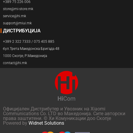
+389 75 226 006
store@mi-store.mk
service@hi.mk
support@miui.mk
ДИСТРИБУЦИЈА
+389 2 322 7333 / 075 405 885
бул.Трета Македонска Бригада 48
1000 Скопје, Р.Македонија
contact@hi.mk
Официјален Дистрибутер и Увозник на Xiaomi
Communications Co. LTD во Македонија. Сите авторски
права заштитени. © Хи Комуникации доо Скопје
Powered by
Widnet Solutions