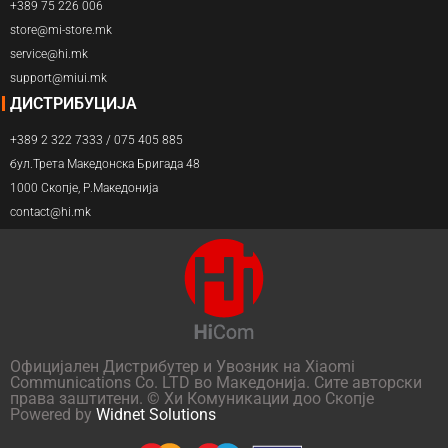
+389 75 226 006
store@mi-store.mk
service@hi.mk
support@miui.mk
ДИСТРИБУЦИЈА
+389 2 322 7333 / 075 405 885
бул.Трета Македонска Бригада 48
1000 Скопје, Р.Македонија
contact@hi.mk
Официјален Дистрибутер и Увозник на Xiaomi
Communications Co. LTD во Македонија. Сите авторски
права заштитени. © Хи Комуникации доо Скопје
Powered by
Widnet Solutions