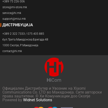
+389 75 226 006
store@mi-store.mk
service@hi.mk
support@miui.mk
ДИСТРИБУЦИЈА
+389 2 322 7333 / 075 405 885
бул.Трета Македонска Бригада 48
1000 Скопје, Р.Македонија
contact@hi.mk
Официјален Дистрибутер и Увозник на Xiaomi
Communications Co. LTD во Македонија. Сите авторски
права заштитени. © Хи Комуникации доо Скопје
Powered by
Widnet Solutions