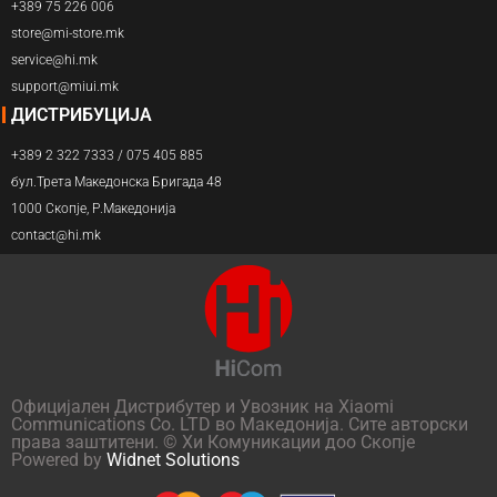
+389 75 226 006
store@mi-store.mk
service@hi.mk
support@miui.mk
ДИСТРИБУЦИЈА
+389 2 322 7333 / 075 405 885
бул.Трета Македонска Бригада 48
1000 Скопје, Р.Македонија
contact@hi.mk
Официјален Дистрибутер и Увозник на Xiaomi
Communications Co. LTD во Македонија. Сите авторски
права заштитени. © Хи Комуникации доо Скопје
Powered by
Widnet Solutions